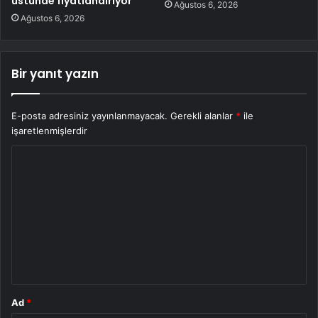
üstünde fiyatlandırıyor
Ağustos 6, 2026
Ağustos 6, 2026
Bir yanıt yazın
E-posta adresiniz yayınlanmayacak.
Gerekli alanlar
*
ile
işaretlenmişlerdir
Y
o
r
u
m
*
Ad
*