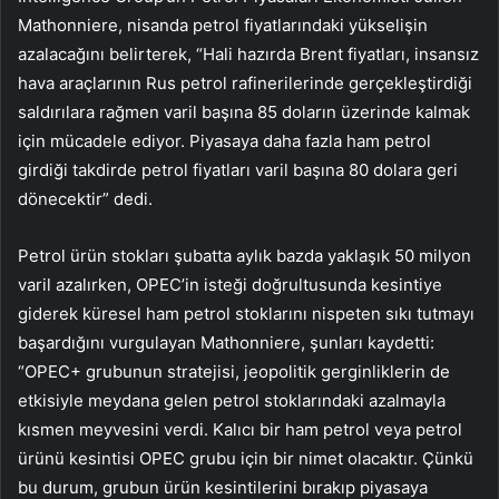
Mathonniere, nisanda petrol fiyatlarındaki yükselişin
azalacağını belirterek, “Hali hazırda Brent fiyatları, insansız
hava araçlarının Rus petrol rafinerilerinde gerçekleştirdiği
saldırılara rağmen varil başına 85 doların üzerinde kalmak
için mücadele ediyor. Piyasaya daha fazla ham petrol
girdiği takdirde petrol fiyatları varil başına 80 dolara geri
dönecektir” dedi.
Petrol ürün stokları şubatta aylık bazda yaklaşık 50 milyon
varil azalırken, OPEC’in isteği doğrultusunda kesintiye
giderek küresel ham petrol stoklarını nispeten sıkı tutmayı
başardığını vurgulayan Mathonniere, şunları kaydetti:
“OPEC+ grubunun stratejisi, jeopolitik gerginliklerin de
etkisiyle meydana gelen petrol stoklarındaki azalmayla
kısmen meyvesini verdi. Kalıcı bir ham petrol veya petrol
ürünü kesintisi OPEC grubu için bir nimet olacaktır. Çünkü
bu durum, grubun ürün kesintilerini bırakıp piyasaya