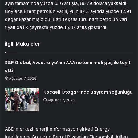
ayın tamamında yüzde 6.16 artışla, 86.79 dolara yükseldi.
Böylece Brent petrolün varili, yılın ilk 3 ayında yüzde 12.91
değer kazanmış oldu. Batı Teksas türü ham petrolün varil
fiyatı da ilk çeyrekte yüzde 15.87 artış gösterdi.
İlgili Makaleler
S&P Global, Avustralya’nın AAA notunu mali güç ile teyit
etti
Ağustos 7, 2026
Kocaeli Otogarı’nda Bayram Yoğunluğu
Ağustos 7, 2026
ABD merkezli enerji enformasyon şirketi Energy
Intelligence Group’un Petrol Piyasaları Ekonomisti Julien