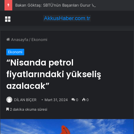
Bakan Göktaş: SBTÜ’nün Başarıları Gurur Verici
Menü
Anasayfa
/
Ekonomi
Ekonomi
“Nisanda petrol
fiyatlarındaki yükseliş
azalacak”
DİLAN BİÇER
Mart 31, 2024
0
0
2 dakika okuma süresi