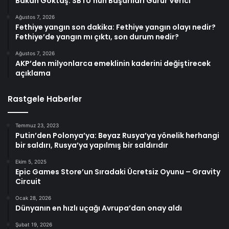
Bakan Göktaş: SBTÜ’nün Başarıları Gurur Verici
Ağustos 7, 2026
Fethiye yangın son dakika: Fethiye yangın olayı nedir?
Fethiye’de yangın mı çıktı, son durum nedir?
Ağustos 7, 2026
AKP’den milyonlarca emeklinin kaderini değiştirecek
açıklama
Rastgele Haberler
Temmuz 23, 2023
Putin’den Polonya’ya: Beyaz Rusya’ya yönelik herhangi
bir saldırı, Rusya’ya yapılmış bir saldırıdır
Ekim 5, 2025
Epic Games Store’un Sıradaki Ücretsiz Oyunu – Gravity
Circuit
Ocak 28, 2026
Dünyanın en hızlı uçağı Avrupa’dan onay aldı
Şubat 19, 2026