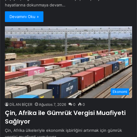
hayatlarına dokunmaya devam…
Devamını Oku »
Ekonomi
DİLAN BİÇER
Ağustos 7, 2026
0
0
Çin, Afrika ile Gümrük Vergisi Muafiyeti
Sağlıyor
Çin, Afrika ülkeleriyle ekonomik işbirliğini artırmak için gümrük
vergisi muafiyeti uyguluyor.