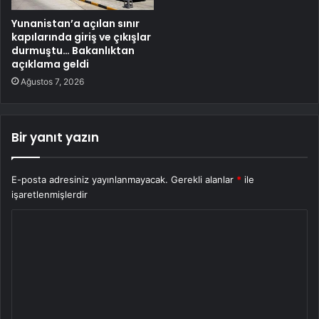
Yunanistan’a açılan sınır
kapılarında giriş ve çıkışlar
durmuştu… Bakanlıktan
açıklama geldi
Ağustos 7, 2026
Bir yanıt yazın
E-posta adresiniz yayınlanmayacak.
Gerekli alanlar
*
ile
işaretlenmişlerdir
Y
o
r
u
m