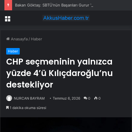
Bakan Göktaş: SBTÜ’nün Başarıları Gurur Verici
Menü
Anasayfa
/
Haber
Haber
CHP seçmeninin yalnızca
yüzde 4’ü Kılıçdaroğlu’nu
destekliyor
NURCAN BAYRAM
Temmuz 6, 2026
0
0
1 dakika okuma süresi