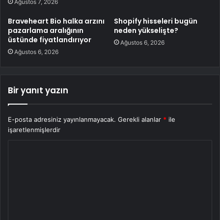
Ağustos 7, 2026
Braveheart Bio halka arzını
Shopify hisseleri bugün
pazarlama aralığının
neden yükselişte?
üstünde fiyatlandırıyor
Ağustos 6, 2026
Ağustos 6, 2026
Bir yanıt yazın
E-posta adresiniz yayınlanmayacak.
Gerekli alanlar
*
ile
işaretlenmişlerdir
Y
o
r
u
m