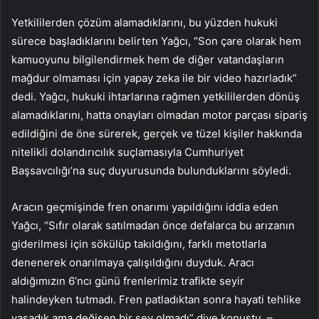
Yetkililerden çözüm alamadıklarını, bu yüzden hukuki
sürece başladıklarını belirten Yağcı, “Son çare olarak hem
kamuoyunu bilgilendirmek hem de diğer vatandaşların
mağdur olmaması için yapay zeka ile bir video hazırladık”
dedi. Yağcı, hukuki ihtarlarına rağmen yetkililerden dönüş
alamadıklarını, hatta onayları olmadan motor parçası sipariş
edildiğini de öne sürerek, gerçek ve tüzel kişiler hakkında
nitelikli dolandırıcılık suçlamasıyla Cumhuriyet
Başsavcılığı’na suç duyurusunda bulunduklarını söyledi.
Aracın geçmişinde fren onarımı yapıldığını iddia eden
Yağcı, “Sıfır olarak satılmadan önce defalarca bu arızanın
giderilmesi için sökülüp takıldığını, farklı metotlarla
denenerek onarılmaya çalışıldığını duyduk. Aracı
aldığımızın 6’ncı günü frenlerimiz trafikte seyir
halindeyken tutmadı. Fren patladıktan sonra hayati tehlike
yaşadık ama değişen bir şey olmadı” diye konuştu. –