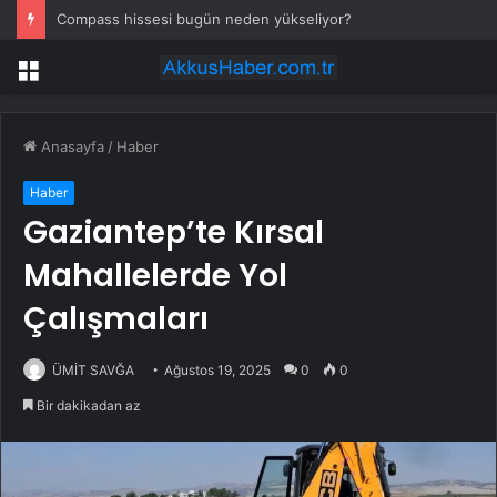
Compass hissesi bugün neden yükseliyor?
Menü
Anasayfa
/
Haber
Haber
Gaziantep’te Kırsal
Mahallelerde Yol
Çalışmaları
ÜMİT SAVĞA
Ağustos 19, 2025
0
0
Bir dakikadan az