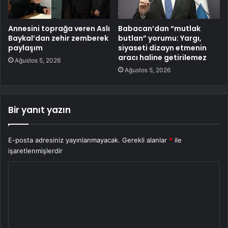
Annesini toprağa veren Aslı
Babacan’dan “mutlak
Baykal’dan zehir zemberek
butlan” yorumu: Yargı,
paylaşım
siyaseti dizayn etmenin
aracı haline getirilemez
Ağustos 5, 2026
Ağustos 5, 2026
Bir yanıt yazın
E-posta adresiniz yayınlanmayacak.
Gerekli alanlar
*
ile
işaretlenmişlerdir
Y
o
r
u