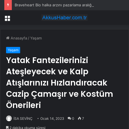
Braveheart Bio halka arzını pazarlama aralığının üstünde fiyatlandırıyor
Menü
Anasayfa
/
Yaşam
Yaşam
Yatak Fantezilerinizi
Ateşleyecek ve Kalp
Atışlarınızı Hızlandıracak
Cazip Çamaşır ve Kostüm
Önerileri
İSA SEVİNÇ
Ocak 14, 2023
0
7
2 dakika okuma süresi