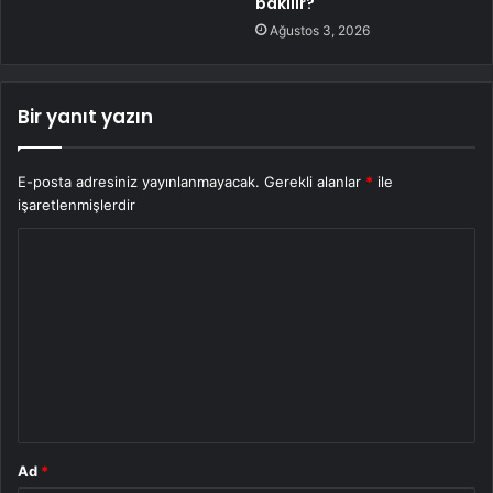
bakılır?
Ağustos 3, 2026
Bir yanıt yazın
E-posta adresiniz yayınlanmayacak.
Gerekli alanlar
*
ile
işaretlenmişlerdir
Y
o
r
u
m
*
Ad
*