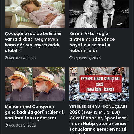
Çocuğunuzda bu belirtiler
Kerem Aktürkoğlu
varsa dikkat! Geçmeyen
antrenmandan önce
karın ağrısı şikayeti ciddi
hayatının en mutlu
olabilir
haberini aldı
Ağustos 4, 2026
Ağustos 3, 2026
Muhammed Cangören
YETENEK SINAVI SONUÇLARI
genç kadınla görüntülendi,
2026 (TAM İSİM LİSTESİ)
sorulara tepki gösterdi
Güzel Sanatlar, Spor Lisesi,
İmam Hatip yetenek sınav
Ağustos 3, 2026
sonuçlarına nereden nasıl