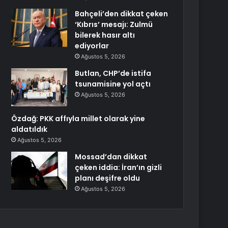
Bahçeli’den dikkat çeken
‘Kıbrıs’ mesajı: Zulmü
bilerek hasır altı
ediyorlar
Ağustos 5, 2026
Butlan, CHP’de istifa
tsunamisine yol açtı
Ağustos 5, 2026
Özdağ: PKK affıyla millet olarak yine
aldatıldık
Ağustos 5, 2026
Mossad’dan dikkat
çeken iddia: İran’ın gizli
planı deşifre oldu
Ağustos 5, 2026