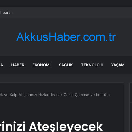
heart Bio halka arzını pazarlama aralığının üstünde fiyatlandırıyor
FA
HABER
EKONOMI
SAĞLIK
TEKNOLOJI
YAŞAM
ek ve Kalp Atışlarınızı Hızlandıracak Cazip Çamaşır ve Kostüm
inizi Ateşleyecek