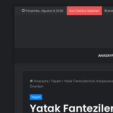
Brave
Perşembe, Ağustos 6 2026
Son Dakika Haberleri
ANASAY
Anasayfa
/
Yaşam
/
Yatak Fantezilerinizi Ateşleyec
Önerileri
Yaşam
Yatak Fanteziler