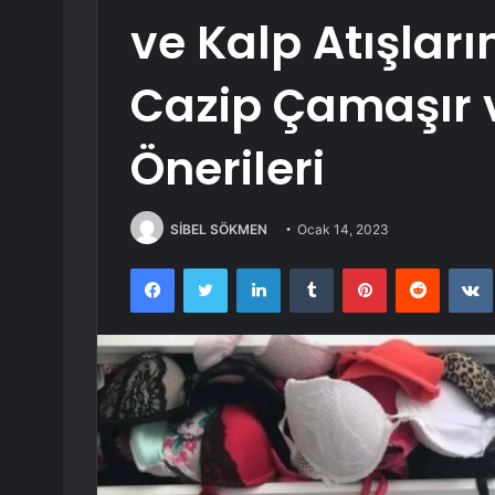
ve Kalp Atışları
Cazip Çamaşır 
Önerileri
SİBEL SÖKMEN
Ocak 14, 2023
Facebook
Twitter
LinkedIn
Tumblr
Pinterest
Reddit