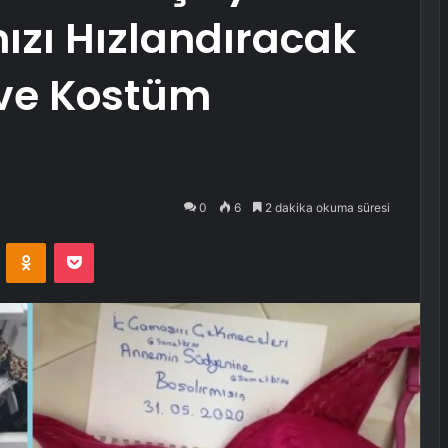
nızı Hızlandıracak
ve Kostüm
0
6
2 dakika okuma süresi
VKontakte
Odnoklassniki
Pocket