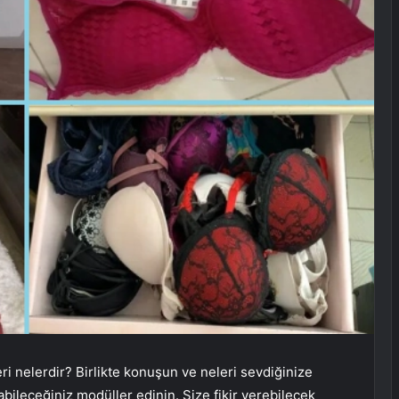
leri nelerdir? Birlikte konuşun ve neleri sevdiğinize
bileceğiniz modüller edinin. Size fikir verebilecek