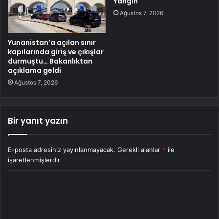
Yangın
Ağustos 7, 2026
Yunanistan’a açılan sınır
kapılarında giriş ve çıkışlar
durmuştu… Bakanlıktan
açıklama geldi
Ağustos 7, 2026
Bir yanıt yazın
E-posta adresiniz yayınlanmayacak.
Gerekli alanlar
*
ile
işaretlenmişlerdir
Y
o
r