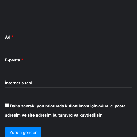
u
m
*
Ad
*
E-posta
*
İnternet sitesi
Daha sonraki yorumlarımda kullanılması için adım, e-posta
adresim ve site adresim bu tarayıcıya kaydedilsin.