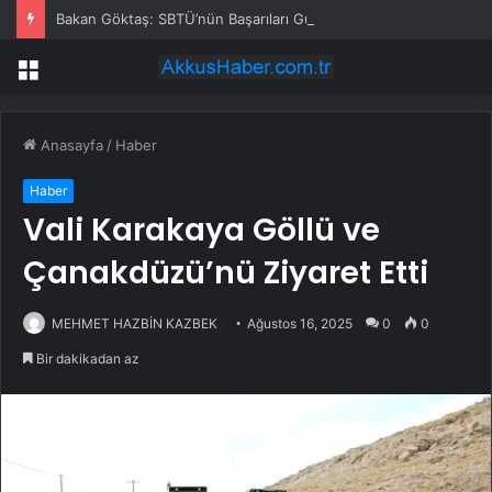
Bakan Göktaş: SBTÜ’nün Başarıları Gurur Verici
Menü
Anasayfa
/
Haber
Haber
Vali Karakaya Göllü ve
Çanakdüzü’nü Ziyaret Etti
MEHMET HAZBİN KAZBEK
Ağustos 16, 2025
0
0
Bir dakikadan az