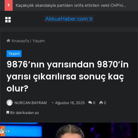
Kaçakçılık skandalıyla partiden istifa ettirilen vekil CHP’nin ilk transferi oldu
Menü
Anasayfa
/
Yaşam
Yaşam
9876’nın yarısından 9870’in
yarısı çıkarılırsa sonuç kaç
olur?
NURCAN BAYRAM
Ağustos 16, 2025
0
0
Bir dakikadan az