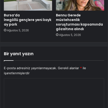
Bursa’da
Bennu Gerede
İnegöllü gençlere yeni kayk
müstehcenlik
ay park
soruşturması kapsamında
gözaltına alındı
Ağustos 5, 2026
Ağustos 5, 2026
Bir yanıt yazın
E-posta adresiniz yayınlanmayacak.
Gerekli alanlar
*
ile
işaretlenmişlerdir
Y
o
r
u