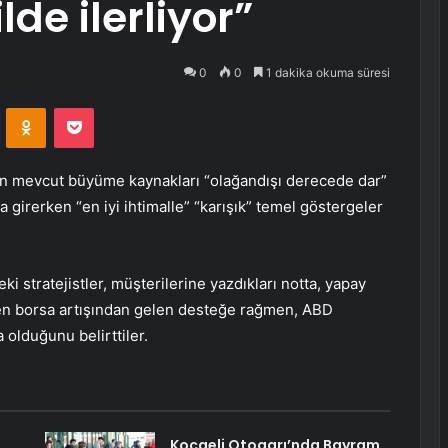
lde ilerliyor”
0
0
1 dakika okuma süresi
VKontakte
Odnoklassniki
Pocket
in mevcut büyüme kaynakları “olağandışı derecede dar”
girerken “en iyi ihtimalle” “karışık” temel göstergeler
i stratejistler, müşterilerine yazdıkları notta, yapay
nen borsa artışından gelen desteğe rağmen, ABD
 olduğunu belirttiler.
Kocaeli Otogarı’nda Bayram