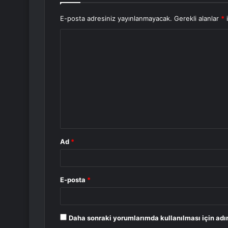
E-posta adresiniz yayınlanmayacak.
Gerekli alanlar
*
i
Y
o
r
u
m
*
Ad
*
E-posta
*
Daha sonraki yorumlarımda kullanılması için adı