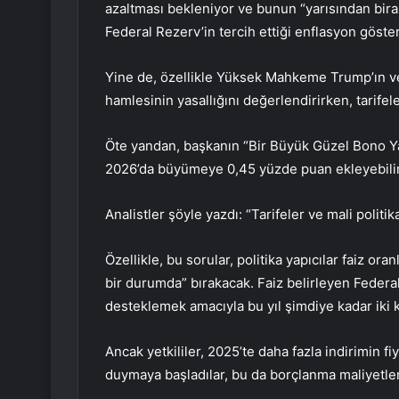
azaltması bekleniyor ve bunun “yarısından biraz
Federal Rezerv’in tercih ettiği enflasyon göster
Yine de, özellikle Yüksek Mahkeme Trump’ın ver
hamlesinin yasallığını değerlendirirken, tarifel
Öte yandan, başkanın “Bir Büyük Güzel Bono Yas
2026’da büyümeye 0,45 yüzde puan ekleyebilir
Analistler şöyle yazdı: “Tarifeler ve mali politi
Özellikle, bu sorular, politika yapıcılar faiz or
bir durumda” bırakacak. Faiz belirleyen Federa
desteklemek amacıyla bu yıl şimdiye kadar iki ke
Ancak yetkililer, 2025’te daha fazla indirimin 
duymaya başladılar, bu da borçlanma maliyetleri