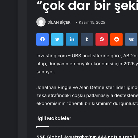
“çok dar bir şeki
DİLAN BİÇER
Kasım 15, 2025
Facebook
Twitter
LinkedIn
Tumblr
Pinterest
Reddit
Investing.com – UBS analistlerine göre, ABD’n
olup, dünyanın en büyük ekonomisi için 2026’ya 
sunuyor.
Jonathan Pingle ve Alan Detmeister liderliğindek
zeka etrafındaki coşku patlamasıyla destekle
ekonomisinin “önemli bir kısmının” durgunlukta
İlgili Makaleler
S&P Global, Avustralya’nın AAA notunu mali