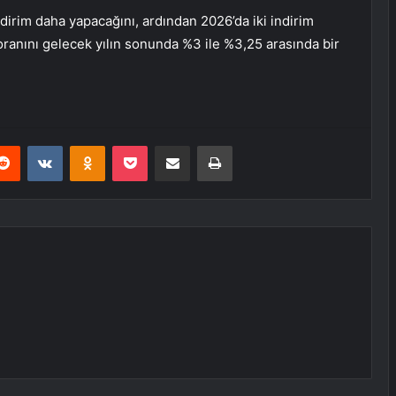
indirim daha yapacağını, ardından 2026’da iki indirim
oranını gelecek yılın sonunda %3 ile %3,25 arasında bir
erest
Reddit
VKontakte
Odnoklassniki
Pocket
E-Posta ile paylaş
Yazdır