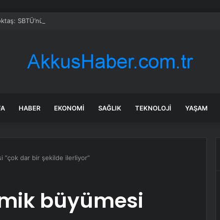
taş: SBTÜ’nün Başarıları Gurur Verici
FA
HABER
EKONOMI
SAĞLIK
TEKNOLOJI
YAŞAM
çok dar bir şekilde ilerliyor”
omik büyümesi