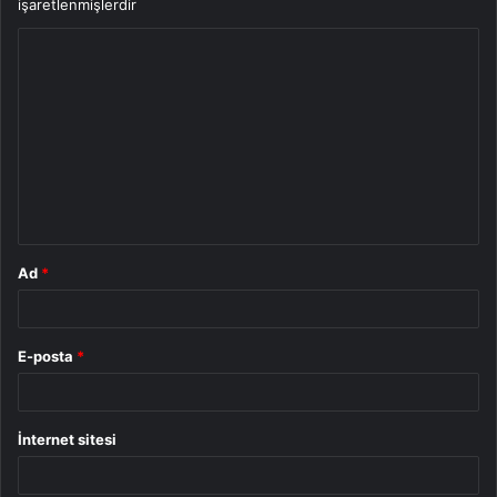
işaretlenmişlerdir
Y
o
r
u
m
*
Ad
*
E-posta
*
İnternet sitesi