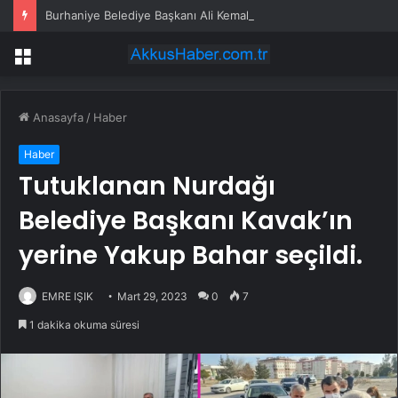
Burhaniye Belediye Başkanı Ali Kemal Deveciler CHP’den istifa etti
Menü
Anasayfa
/
Haber
Haber
Tutuklanan Nurdağı
Belediye Başkanı Kavak’ın
yerine Yakup Bahar seçildi.
EMRE IŞIK
Mart 29, 2023
0
7
1 dakika okuma süresi