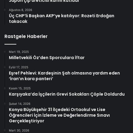
Japon çip üreticisi karını katladı
Ağustos 8, 2026
Üç CHP’li Başkan AKP’ye katılıyor: Rozeti Erdoğan
takacak
Rastgele Haberler
Mart 19, 2025
Milletvekili Öz’den Sporculara İftar
Eylül 17, 2025
Eşref Pehlevi: Kardeşinin Şah olmasına yardım eden
‘İran’ın kara panteri’
Kasım 15, 2025
Karşıyaka’da İşçilerin Grevi Sokakları Çöple Doldurdu
Şubat 14, 2026
Konya Büyükşehir 31 İlçedeki Ortaokul ve Lise
Öğrencileri İçin İzleme ve Değerlendirme Sınavı
Gerçekleştiriyor
Mart 30, 2026