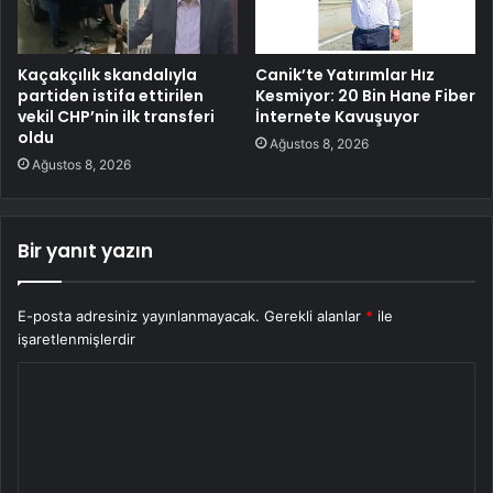
Kaçakçılık skandalıyla
Canik’te Yatırımlar Hız
partiden istifa ettirilen
Kesmiyor: 20 Bin Hane Fiber
vekil CHP’nin ilk transferi
İnternete Kavuşuyor
oldu
Ağustos 8, 2026
Ağustos 8, 2026
Bir yanıt yazın
E-posta adresiniz yayınlanmayacak.
Gerekli alanlar
*
ile
işaretlenmişlerdir
Y
o
r
u