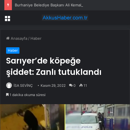
Burhaniye Belediye Başkanı Ali Kemal Deveciler CHP’den istifa etti
Menü
Anasayfa
/
Haber
Haber
Sarıyer’de köpeğe
şiddet: Zanlı tutuklandı
İSA SEVİNÇ
Kasım 29, 2022
0
11
1 dakika okuma süresi