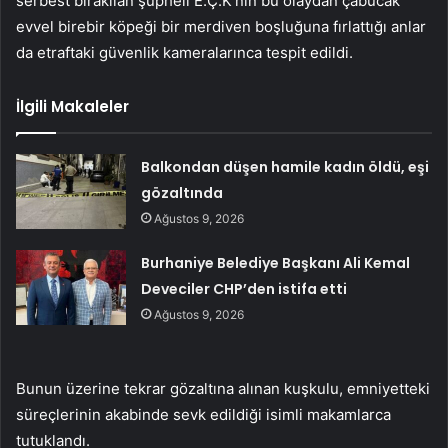
serbest bırakılan şüpheli E.Ç.K’nin bu olaydan çabucak
evvel birebir köpeği bir merdiven boşluğuna fırlattığı anlar
da etraftaki güvenlik kameralarınca tespit edildi.
İlgili Makaleler
Balkondan düşen hamile kadın öldü, eşi
gözaltında
Ağustos 9, 2026
Burhaniye Belediye Başkanı Ali Kemal
Deveciler CHP’den istifa etti
Ağustos 9, 2026
Bunun üzerine tekrar gözaltına alınan kuşkulu, emniyetteki
süreçlerinin akabinde sevk edildiği isimli makamlarca
tutuklandı.