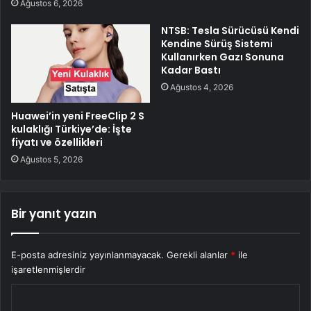
Ağustos 6, 2026
NTSB: Tesla Sürücüsü Kendi
Kendine Sürüş Sistemi
Kullanırken Gazı Sonuna
Kadar Bastı
Ağustos 4, 2026
Huawei’in yeni FreeClip 2 S
kulaklığı Türkiye’de: İşte
fiyatı ve özellikleri
Ağustos 5, 2026
Bir yanıt yazın
E-posta adresiniz yayınlanmayacak.
Gerekli alanlar
*
ile
işaretlenmişlerdir
Y