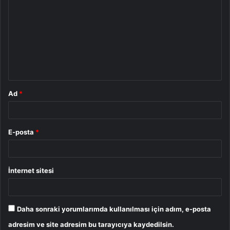
o
r
u
m
*
Ad
*
E-posta
*
İnternet sitesi
Daha sonraki yorumlarımda kullanılması için adım, e-posta
adresim ve site adresim bu tarayıcıya kaydedilsin.