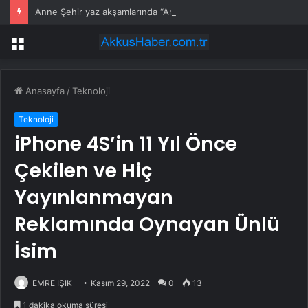
Anne Şehir yaz akşamlarında “Arabesk” rüzgârı esti
Menü
Anasayfa
/
Teknoloji
Teknoloji
iPhone 4S’in 11 Yıl Önce
Çekilen ve Hiç
Yayınlanmayan
Reklamında Oynayan Ünlü
İsim
EMRE IŞIK
Kasım 29, 2022
0
13
1 dakika okuma süresi