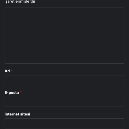
işaretlenmişlerdir
Y
o
r
u
m
*
Ad
*
E-posta
*
İnternet sitesi