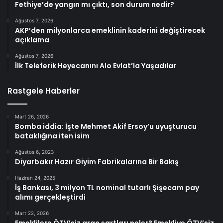
Fethiye’de yangın mı çıktı, son durum nedir?
Ağustos 7, 2026
AKP’den milyonlarca emeklinin kaderini değiştirecek
açıklama
Ağustos 7, 2026
İlk Teleferik Heyecanını Alo Evlat’la Yaşadılar
Rastgele Haberler
Mart 26, 2026
Bomba iddia: İşte Mehmet Akif Ersoy’u uyuşturucu
bataklığına iten isim
Ağustos 6, 2023
Diyarbakır Hazır Giyim Fabrikalarına Bir Bakış
Haziran 24, 2025
İş Bankası, 3 milyon TL nominal tutarlı Şişecam pay
alımı gerçekleştirdi
Mart 22, 2026
Emeklilere ÖTV’siz araç şartları neler? Emekliye ÖTV’siz