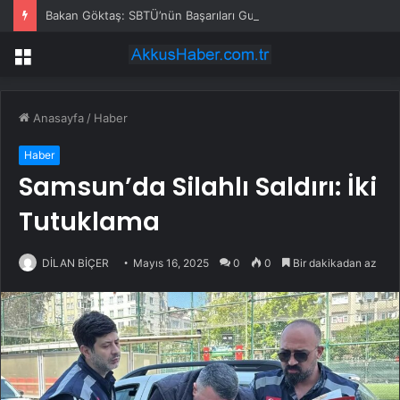
Bakan Göktaş: SBTÜ’nün Başarıları Gurur Verici
Menü
Anasayfa
/
Haber
Haber
Samsun’da Silahlı Saldırı: İki
Tutuklama
DİLAN BİÇER
Mayıs 16, 2025
0
0
Bir dakikadan az