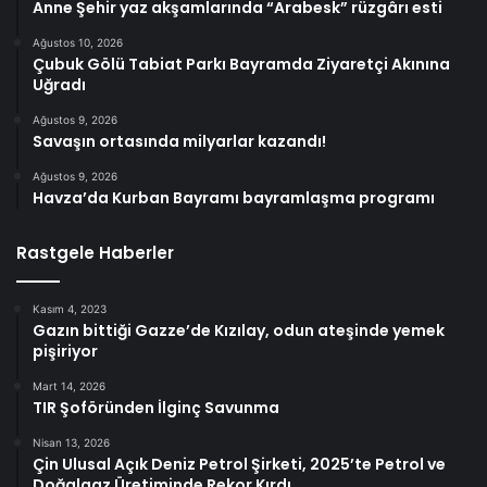
Anne Şehir yaz akşamlarında “Arabesk” rüzgârı esti
Ağustos 10, 2026
Çubuk Gölü Tabiat Parkı Bayramda Ziyaretçi Akınına
Uğradı
Ağustos 9, 2026
Savaşın ortasında milyarlar kazandı!
Ağustos 9, 2026
Havza’da Kurban Bayramı bayramlaşma programı
Rastgele Haberler
Kasım 4, 2023
Gazın bittiği Gazze’de Kızılay, odun ateşinde yemek
pişiriyor
Mart 14, 2026
TIR Şoföründen İlginç Savunma
Nisan 13, 2026
Çin Ulusal Açık Deniz Petrol Şirketi, 2025’te Petrol ve
Doğalgaz Üretiminde Rekor Kırdı