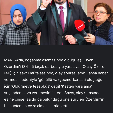
MANİSA’da, boşanma aşamasında olduğu eşi Elvan
Özerdim’i (34), 5 bıçak darbesiyle yaralayan Olcay Özerdim
(40) için savcı mütalaasında, olay sonrası ambulansa haber
vermesi nedeniyle ‘gönüllü vazgeçme’ kanaati oluştuğu
için ‘Öldürmeye teşebbüs’ değil ‘Kasten yaralama’
suçundan ceza verilmesini istedi. Savcı, olay sırasında
eşine cinsel saldırıda bulunduğu öne sürülen Özerdim’in
bu suçtan da ceza almasını talep etti.