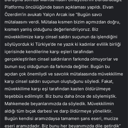
Platformu öncülüğünde basın açıklaması yapıldı. Elvan
Özerdim’in avukatı Yalçın Arcak ise “Bugün savcı
mütalaasını verdi. Mütalaa kısmen bizim açımızdan doğru,
kısmen yanlış olduğunu değerlendiriyoruz. Biz
müvekkilimize karşı cinsel saldırı suçunun da işlendiğini
söylüyorduk ki Türkiye’de ne yazık ki kadınlar evlilik birliği
içerisinde kendilerine karşı eşleri tarafından
gerçekleştirilen cinsel saldırıların farkında olmuyorlar ve
bunun suç olduğunun da farkında değiller. Bugün bu
açıdan çok önemliydi ve savcılık mütalaasında müvekkilime
karşı cinsel saldırı suçunun oluştuğunu söyledi. Fakat,
müvekkilime karşı eşi tarafından kasten öldürülmeye
teşebbüs edilmiştir. Biz bunu daha önce de söylemiştik.
Mahkemede beyanlarımızda da söyledik. Müvekkilimin
aldığı tüm bıçak darbesi ve darp öldürmeye yöneliktir.
Bugün kendisi aramızdaysa tamamen şans eseri, mucize
eseri aramızdadır. Biz bunu her beyanımızda dile getirdik”