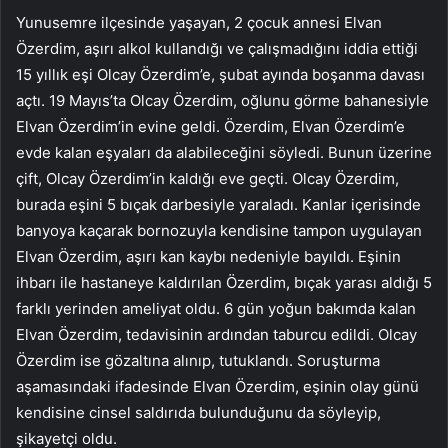
Yunusemre ilçesinde yaşayan, 2 çocuk annesi Elvan
Özerdim, aşırı alkol kullandığı ve çalışmadığını iddia ettiği
15 yıllık eşi Olcay Özerdim’e, şubat ayında boşanma davası
açtı. 19 Mayıs’ta Olcay Özerdim, oğlunu görme bahanesiyle
Elvan Özerdim’in evine geldi. Özerdim, Elvan Özerdim’e
evde kalan eşyaları da alabileceğini söyledi. Bunun üzerine
çift, Olcay Özerdim’in kaldığı eve geçti. Olcay Özerdim,
burada eşini 5 bıçak darbesiyle yaraladı. Kanlar içerisinde
banyoya kaçarak bornozuyla kendisine tampon uygulayan
Elvan Özerdim, aşırı kan kaybı nedeniyle bayıldı. Eşinin
ihbarı ile hastaneye kaldırılan Özerdim, bıçak yarası aldığı 5
farklı yerinden ameliyat oldu. 6 gün yoğun bakımda kalan
Elvan Özerdim, tedavisinin ardından taburcu edildi. Olcay
Özerdim ise gözaltına alınıp, tutuklandı. Soruşturma
aşamasındaki ifadesinde Elvan Özerdim, eşinin olay günü
kendisine cinsel saldırıda bulunduğunu da söyleyip,
şikayetçi oldu.