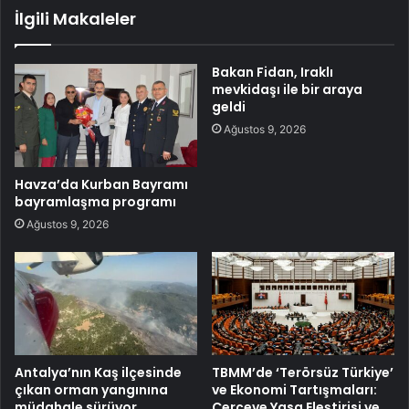
İlgili Makaleler
Bakan Fidan, Iraklı
mevkidaşı ile bir araya
geldi
Ağustos 9, 2026
Havza’da Kurban Bayramı
bayramlaşma programı
Ağustos 9, 2026
Antalya’nın Kaş ilçesinde
TBMM’de ‘Terörsüz Türkiye’
çıkan orman yangınına
ve Ekonomi Tartışmaları:
müdahale sürüyor
Çerçeve Yasa Eleştirisi ve