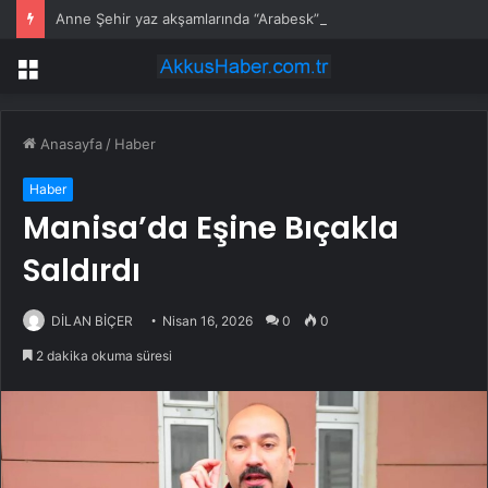
Anne Şehir yaz akşamlarında “Arabesk” rüzgârı esti
Menü
Anasayfa
/
Haber
Haber
Manisa’da Eşine Bıçakla
Saldırdı
DİLAN BİÇER
Nisan 16, 2026
0
0
2 dakika okuma süresi