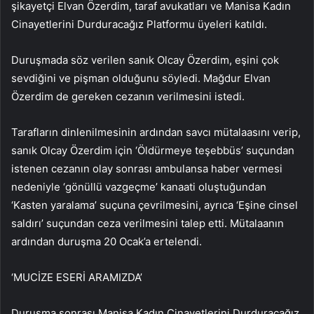
şikayetçi Elvan Özerdim, taraf avukatları ve Manisa Kadın
Cinayetlerini Durduracağız Platformu üyeleri katıldı.
Duruşmada söz verilen sanık Olcay Özerdim, eşini çok
sevdiğini ve pişman olduğunu söyledi. Mağdur Elvan
Özerdim de gereken cezanın verilmesini istedi.
Tarafların dinlenilmesinin ardından savcı mütalaasını verip,
sanık Olcay Özerdim için ‘Öldürmeye teşebbüs’ suçundan
istenen cezanın olay sonrası ambulansa haber vermesi
nedeniyle ‘gönüllü vazgeçme’ kanaati oluştuğundan
‘Kasten yaralama’ suçuna çevrilmesini, ayrıca ‘Eşine cinsel
saldırı’ suçundan ceza verilmesini talep etti. Mütalaanın
ardından duruşma 20 Ocak’a ertelendi.
‘MUCİZE ESERİ ARAMIZDA’
Duruşma sonrası Manisa Kadın Cinayetlerini Durduracağız