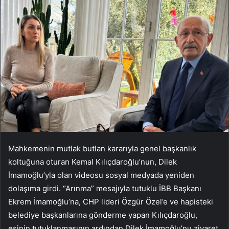
Mahkemenin mutlak butlan kararıyla genel başkanlık
koltuğuna oturan Kemal Kılıçdaroğlu’nun, Dilek
İmamoğlu’yla olan videosu sosyal medyada yeniden
dolaşıma girdi. “Arınma” mesajıyla tutuklu İBB Başkanı
Ekrem İmamoğlu’na, CHP lideri Özgür Özel’e ve hapisteki
belediye başkanlarına gönderme yapan Kılıçdaroğlu,
eşinin tutuklanmasının ardından Dilek İmamoğlu’nu ziyaret