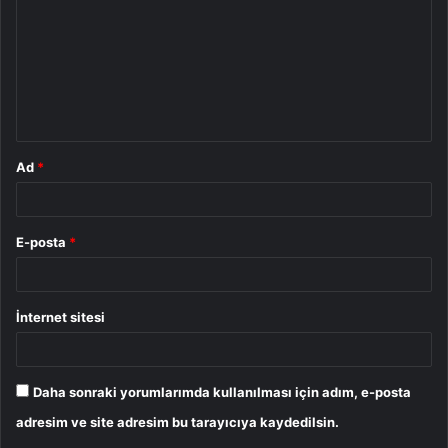
r
u
m
*
Ad
*
E-posta
*
İnternet sitesi
Daha sonraki yorumlarımda kullanılması için adım, e-posta
adresim ve site adresim bu tarayıcıya kaydedilsin.