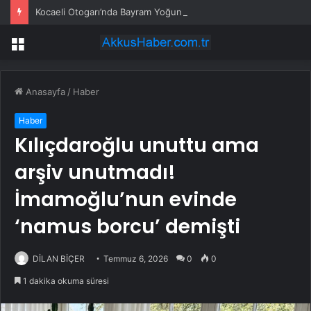
Kocaeli Otogarı’nda Bayram Yoğunluğu
Menü
Anasayfa
/
Haber
Haber
Kılıçdaroğlu unuttu ama
arşiv unutmadı!
İmamoğlu’nun evinde
‘namus borcu’ demişti
DİLAN BİÇER
Temmuz 6, 2026
0
0
1 dakika okuma süresi