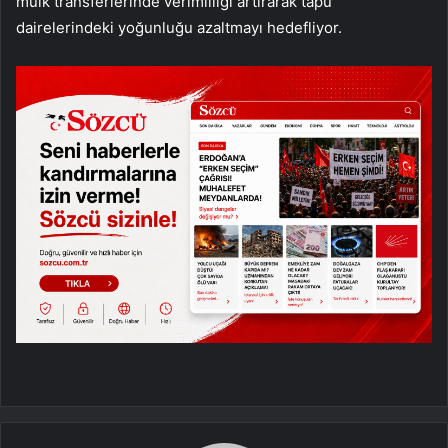
mülk transferlerinde verimliliği artırarak tapu
dairelerindeki yoğunluğu azaltmayı hedefliyor.