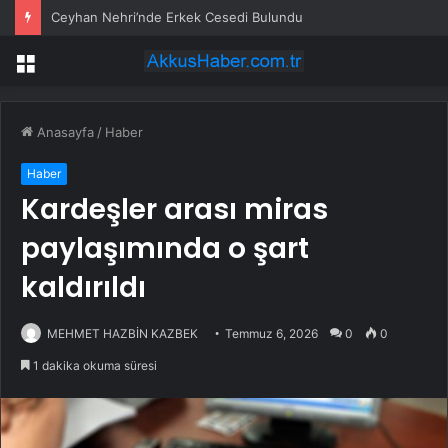
Ceyhan Nehri’nde Erkek Cesedi Bulundu
Menü
Anasayfa
/
Haber
Haber
Kardeşler arası miras
paylaşımında o şart
kaldırıldı
MEHMET HAZBİN KAZBEK
Temmuz 6, 2026
0
0
1 dakika okuma süresi