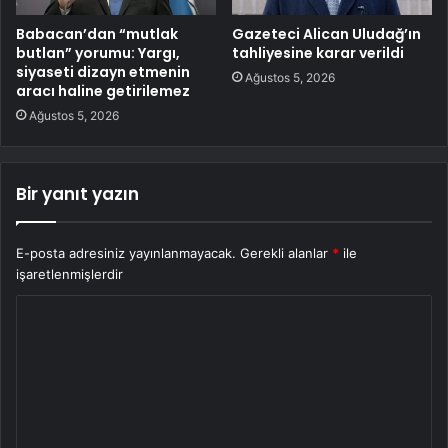
Babacan’dan “mutlak
Gazeteci Alican Uludağ’ın
butlan” yorumu: Yargı,
tahliyesine karar verildi
siyaseti dizayn etmenin
Ağustos 5, 2026
aracı haline getirilemez
Ağustos 5, 2026
Bir yanıt yazın
E-posta adresiniz yayınlanmayacak.
Gerekli alanlar
*
ile
işaretlenmişlerdir
Y
o
r
u
m