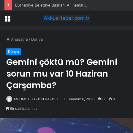
Burhaniye Belediye Başkanı Ali Kemal Deveciler CHP’den istifa etti
Menü
Anasayfa
/
Dünya
Dünya
Gemini çöktü mü? Gemini
sorun mu var 10 Haziran
Çarşamba?
MEHMET HAZBİN KAZBEK
Temmuz 6, 2026
0
0
Bir dakikadan az