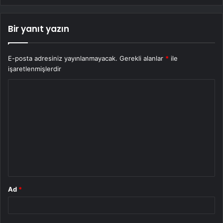
Bir yanıt yazın
E-posta adresiniz yayınlanmayacak.
Gerekli alanlar
*
ile
işaretlenmişlerdir
Y
o
r
u
m
*
Ad
*