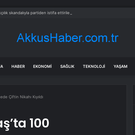
çılık skandalıyla partiden istifa ettirilen vekil CHP’nin ilk transferi oldu
FA
HABER
EKONOMI
SAĞLIK
TEKNOLOJI
YAŞAM
e Çiftin Nikahı Kıyıldı
’ta 100