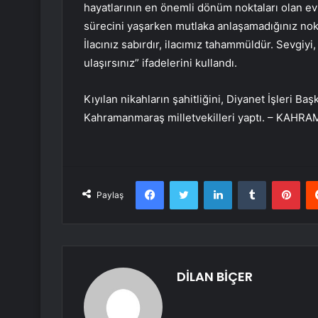
hayatlarının en önemli dönüm noktaları olan evli
sürecini yaşarken mutlaka anlaşamadığınız noktal
İlacınız sabırdır, ilacımız tahammüldür. Sevgiyi
ulaşırsınız” ifadelerini kullandı.
Kıyılan nikahların şahitliğini, Diyanet İşleri Baş
Kahramanmaraş milletvekilleri yaptı. – KA
Facebook
Twitter
LinkedIn
Tumblr
Pint
Paylaş
DİLAN BİÇER