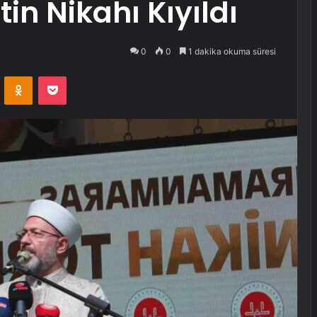
in Nikahı Kıyıldı
0
0
1 dakika okuma süresi
VKontakte
Odnoklassniki
Pocket