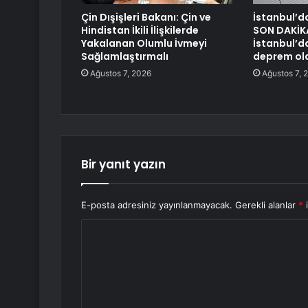
Çin Dışişleri Bakanı: Çin ve
İstanbul’d
Hindistan İkili İlişkilerde
SON DAKİK
Yakalanan Olumlu İvmeyi
İstanbul’d
Sağlamlaştırmalı
deprem ol
Ağustos 7, 2026
Ağustos 7, 
Bir yanıt yazın
E-posta adresiniz yayınlanmayacak.
Gerekli alanlar
*
i
Y
o
r
u