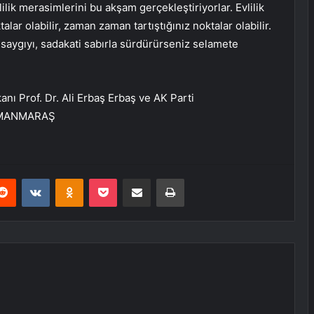
lik merasimlerini bu akşam gerçekleştiriyorlar. Evlilik
ar olabilir, zaman zaman tartıştığınız noktalar olabilir.
, saygıyı, sadakati sabırla sürdürürseniz selamete
kanı Prof. Dr. Ali Erbaş Erbaş ve AK Parti
HRAMANMARAŞ
erest
Reddit
VKontakte
Odnoklassniki
Pocket
E-Posta ile paylaş
Yazdır