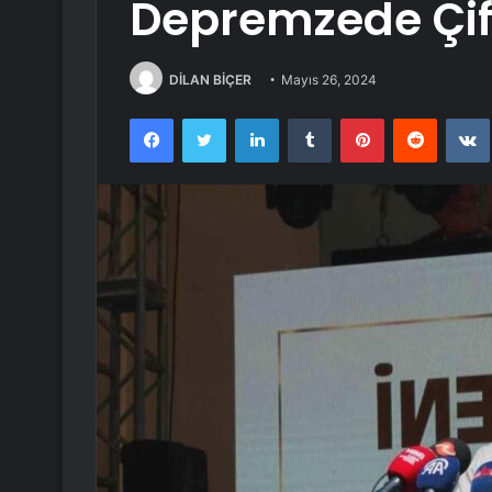
Depremzede Çift
DİLAN BİÇER
Mayıs 26, 2024
Facebook
Twitter
LinkedIn
Tumblr
Pinterest
Reddit