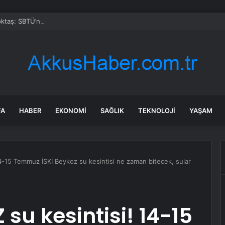
taş: SBTÜ’nün Başarıları Gurur Verici
FA
HABER
EKONOMI
SAĞLIK
TEKNOLOJI
YAŞAM
4-15 Temmuz İSKİ Beykoz su kesintisi ne zaman bitecek, sular
su kesintisi! 14-15