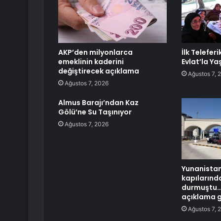
AKP’den milyonlarca
İlk Telefer
emeklinin kaderini
Evlat’la Ya
değiştirecek açıklama
Ağustos 7, 
Ağustos 7, 2026
Almus Barajı’ndan Kaz
Gölü’ne Su Taşınıyor
Ağustos 7, 2026
Yunanistan’
kapılarında
durmuştu…
açıklama g
Ağustos 7, 