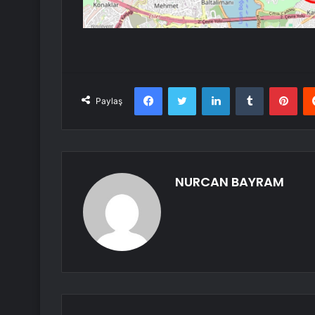
Facebook
Twitter
LinkedIn
Tumblr
Pint
Paylaş
NURCAN BAYRAM