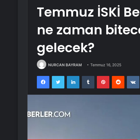
Temmuz İSKİ Bey
ne zaman bitec
gelecek?
NURCAN BAYRAM
Temmuz 16, 2025
Facebook
Twitter
LinkedIn
Tumblr
Pinterest
Reddit