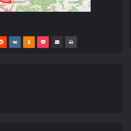
erest
Reddit
VKontakte
Odnoklassniki
Pocket
E-Posta ile paylaş
Yazdır