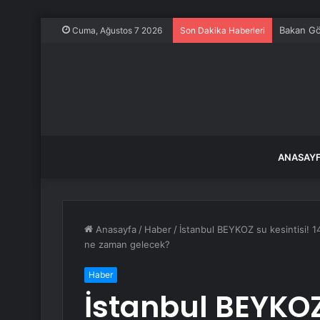
Bakan Gök
Cuma, Ağustos 7 2026
Son Dakika Haberleri
ANASAY
Anasayfa
/
Haber
/
İstanbul BEYKOZ su kesintisi! 1
ne zaman gelecek?
Haber
İstanbul BEYKOZ 