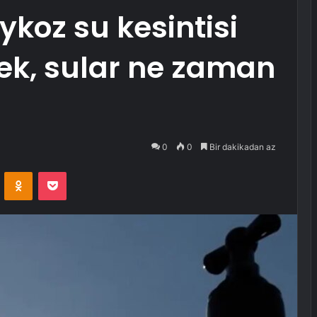
koz su kesintisi
ek, sular ne zaman
0
0
Bir dakikadan az
VKontakte
Odnoklassniki
Pocket