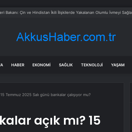
’da deprem mi oldu? SON DAKİKA! 23 Temmuz İstanbul’da az önce nered
FA
HABER
EKONOMI
SAĞLIK
TEKNOLOJI
YAŞAM
 15 Temmuz 2025 Salı günü bankalar çalışıyor mu?
alar açık mı? 15