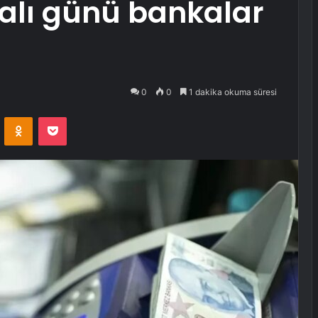
lı günü bankalar
0
0
1 dakika okuma süresi
VKontakte
Odnoklassniki
Pocket