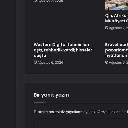
Ağustos 7, 2026
Çin, Afrika
Muafiyeti 
Ağustos 7, 
Western Digital tahminleri
Braveheart
aştı, rehberlik verdi; hisseler
pazarlama 
düştü
fiyatlandır
Ağustos 6, 2026
Ağustos 6, 
Bir yanıt yazın
E-posta adresiniz yayınlanmayacak.
Gerekli alanlar
*
i
Y