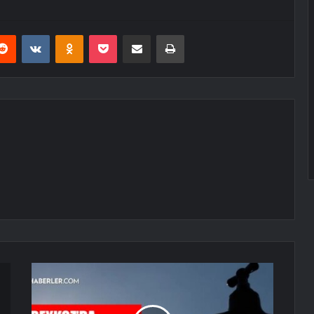
erest
Reddit
VKontakte
Odnoklassniki
Pocket
E-Posta ile paylaş
Yazdır