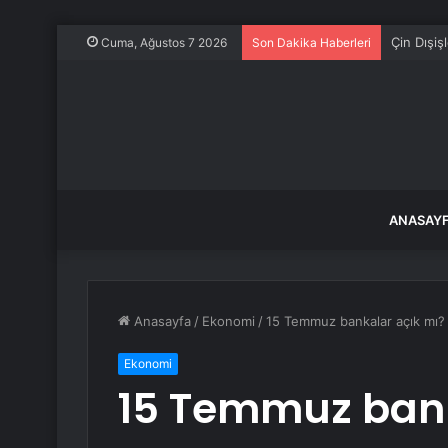
İstanbul
Cuma, Ağustos 7 2026
Son Dakika Haberleri
ANASAY
Anasayfa
/
Ekonomi
/
15 Temmuz bankalar açık mı?
Ekonomi
15 Temmuz bank