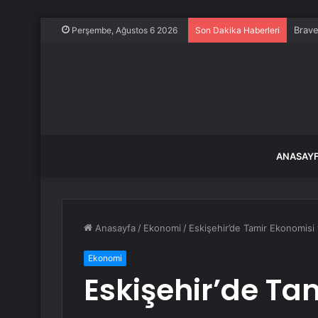
Brave
Perşembe, Ağustos 6 2026
Son Dakika Haberleri
ANASAY
Anasayfa
/
Ekonomi
/
Eskişehir’de Tamir Ekonomisi 
Ekonomi
Eskişehir’de Ta