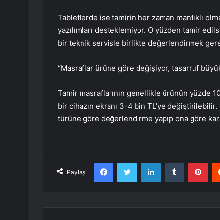
Tabletlerde ise tamirin her zaman mantıklı olma
yazılımları desteklemiyor. O yüzden tamir edilse
bir teknik servisle birlikte değerlendirmek ger
“Masraflar ürüne göre değişiyor, tasarruf büyü
Tamir masraflarının genellikle ürünün yüzde 10
bir cihazın ekranı 3-4 bin TL’ye değiştirilebilir
türüne göre değerlendirme yapıp ona göre karar
Facebook
Twitter
LinkedIn
Tumblr
Pint
Paylaş