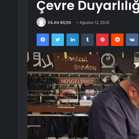
Çevre Duyarlılığ
DİLAN BİÇER
Ağustos 12, 2025
Facebook
Twitter
LinkedIn
Tumblr
Pinterest
Reddit