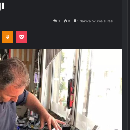
ı
0
0
1 dakika okuma süresi
VKontakte
Odnoklassniki
Pocket