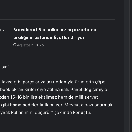
i;
Braveheart Bio halka arzını pazarlama
aralığının üstünde fiyatlandırıyor
Ağustos 6, 2026
asın”
 klavye gibi parça arızaları nedeniyle ürünlerin çöpe
tebook ekran kırıldı diye atılmamalı. Panel değişimiyle
izden 15-16 bin lira eksilmez hem de milli servet
on gibi hammaddeler kullanılıyor. Mevcut cihazı onarmak
aynak kullanımını düşürür” şeklinde konuştu.