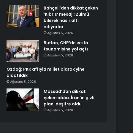
Bahçeli’den dikkat çeken
‘Kıbrıs’ mesajı: Zulmü
bilerek hasır altı
ediyorlar
Ağustos 5, 2026
Butlan, CHP’de istifa
tsunamisine yol açtı
Ağustos 5, 2026
Özdağ: PKK affıyla millet olarak yine
aldatıldık
Ağustos 5, 2026
Mossad’dan dikkat
çeken iddia: İran’ın gizli
planı deşifre oldu
Ağustos 5, 2026