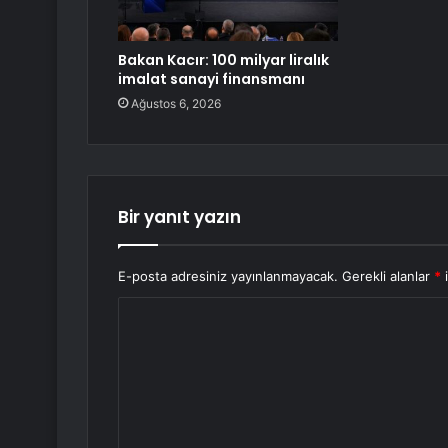
Bakan Kacır: 100 milyar liralık
imalat sanayi finansmanı
Ağustos 6, 2026
Bir yanıt yazın
E-posta adresiniz yayınlanmayacak.
Gerekli alanlar
*
i
Y
o
r
u
m