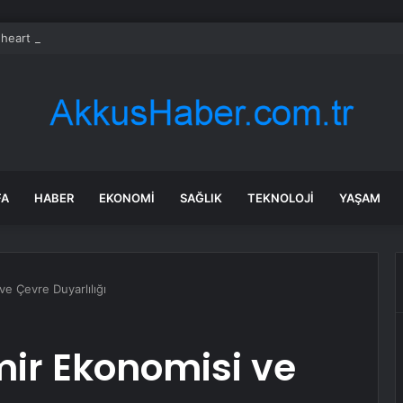
heart Bio halka arzını pazarlama aralığının üstünde fiyatlandırıyor
FA
HABER
EKONOMI
SAĞLIK
TEKNOLOJI
YAŞAM
ve Çevre Duyarlılığı
mir Ekonomisi ve