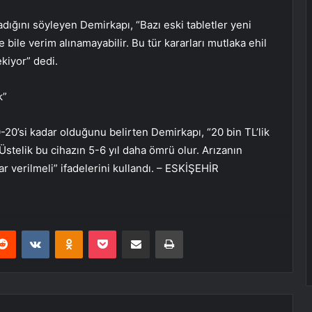
dığını söyleyen Demirkapı, “Bazı eski tabletler yeni
 bile verim alınamayabilir. Bu tür kararları mutlaka ehil
ekiyor” dedi.
k”
-20’si kadar olduğunu belirten Demirkapı, “20 bin TL’lik
. Üstelik bu cihazın 5-6 yıl daha ömrü olur. Arızanın
 verilmeli” ifadelerini kullandı. – ESKİŞEHİR
erest
Reddit
VKontakte
Odnoklassniki
Pocket
E-Posta ile paylaş
Yazdır