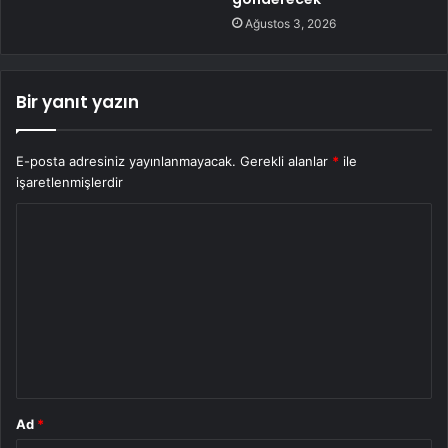
Ağustos 3, 2026
Bir yanıt yazın
E-posta adresiniz yayınlanmayacak.
Gerekli alanlar
*
ile
işaretlenmişlerdir
Y
o
r
u
m
*
Ad
*