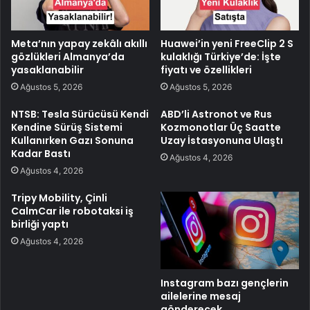
Meta’nın yapay zekâlı akıllı
Huawei’in yeni FreeClip 2 S
gözlükleri Almanya’da
kulaklığı Türkiye’de: İşte
yasaklanabilir
fiyatı ve özellikleri
Ağustos 5, 2026
Ağustos 5, 2026
NTSB: Tesla Sürücüsü Kendi
ABD’li Astronot ve Rus
Kendine Sürüş Sistemi
Kozmonotlar Üç Saatte
Kullanırken Gazı Sonuna
Uzay İstasyonuna Ulaştı
Kadar Bastı
Ağustos 4, 2026
Ağustos 4, 2026
Tripy Mobility, Çinli
CalmCar ile robotaksi iş
birliği yaptı
Ağustos 4, 2026
Instagram bazı gençlerin
ailelerine mesaj
gönderecek