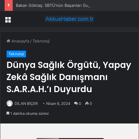
Bakan Göktaş: SBTÜ’nün Başarıları Gurur Verici
Menü
Anasayfa
/
Teknoloji
Teknoloji
Dünya Sağlık Örgütü, Yapay
Zekâ Sağlık Danışmanı
S.A.R.A.H.’ı Duyurdu
DİLAN BİÇER
Nisan 6, 2024
0
0
1 dakika okuma süresi