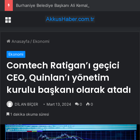
Burhaniye Belediye Başkanı Ali Kemal Deveciler CHP’den istifa etti
Menü
Anasayfa
/
Ekonomi
Ekonomi
Comtech Ratigan’ı geçici
CEO, Quinlan’ı yönetim
kurulu başkanı olarak atadı
DİLAN BİÇER
Mart 13, 2024
0
0
1 dakika okuma süresi