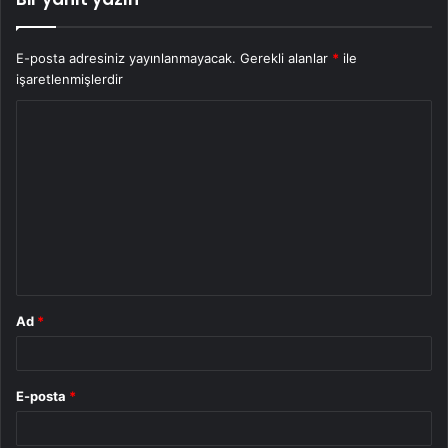
E-posta adresiniz yayınlanmayacak.
Gerekli alanlar
*
ile
işaretlenmişlerdir
Y
o
r
u
m
*
Ad
*
E-posta
*