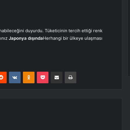
ınabileceğini duyurdu. Tüketicinin tercih ettiği renk
cınız
Japonya dışında
Herhangi bir ülkeye ulaşması
erest
Reddit
VKontakte
Odnoklassniki
Pocket
E-Posta ile paylaş
Yazdır