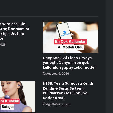
e Wireless, Çin
 Araç Donanımını
k İçin Üretimi
or
2026
DeepSeek V4 Flash zirveye
yerleşti: Dünyanın en çok
kullanılan yapay zekâ modeli
Ağustos 6, 2026
NTSB: Tesla Sürücüsü Kendi
Kendine Sürüş Sistemi
Kullanırken Gazı Sonuna
Kadar Bastı
Ağustos 4, 2026