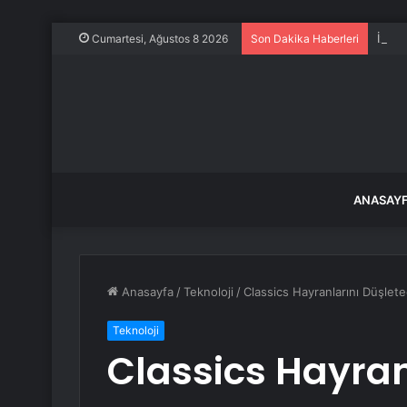
İzmir
Cumartesi, Ağustos 8 2026
Son Dakika Haberleri
ANASAY
Anasayfa
/
Teknoloji
/
Classics Hayranlarını Düşle
Teknoloji
Classics Hayran