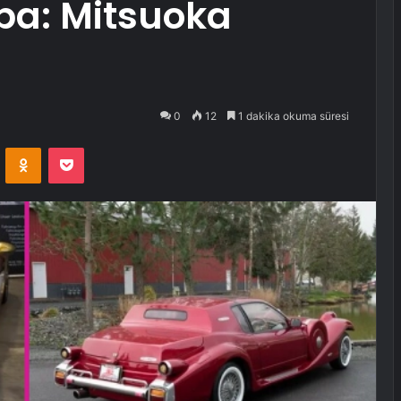
ba: Mitsuoka
0
12
1 dakika okuma süresi
VKontakte
Odnoklassniki
Pocket