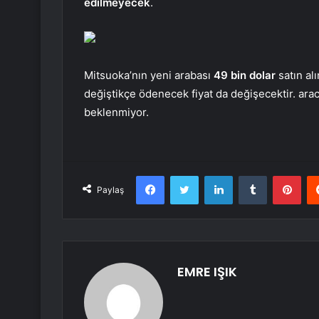
edilmeyecek
.
Mitsuoka’nın yeni arabası
49 bin dolar
satın al
değiştikçe ödenecek fiyat da değişecektir. ara
beklenmiyor.
Facebook
Twitter
LinkedIn
Tumblr
Pint
Paylaş
EMRE IŞIK