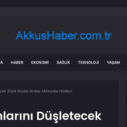
 Bornova’da ortak akıl buluşması
FA
HABER
EKONOMI
SAĞLIK
TEKNOLOJI
YAŞAM
tecek 2024 Model Araba: Mitsuoka Himiko!
larını Düşletecek