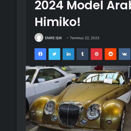
2024 Model Ara
Himiko!
EMRE IŞIK
Temmuz 22, 2023
Facebook
Twitter
LinkedIn
Tumblr
Pinterest
Reddit