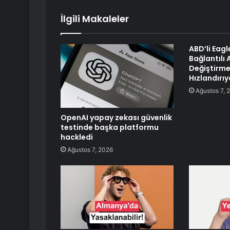
İlgili Makaleler
ABD’li Eagl
Bağlantılı
Değiştirme
Hızlandırıy
Ağustos 7, 
OpenAI yapay zekası güvenlik
testinde başka platformu
hackledi
Ağustos 7, 2026