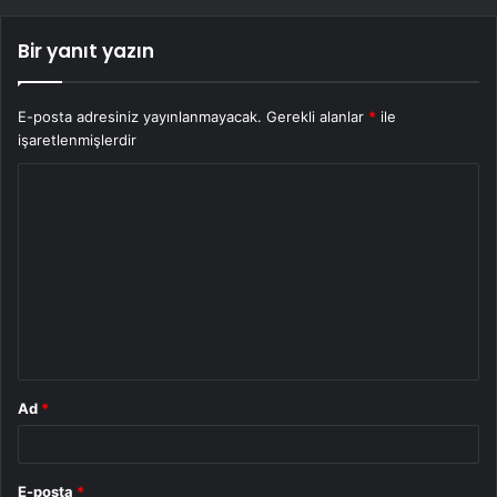
Bir yanıt yazın
E-posta adresiniz yayınlanmayacak.
Gerekli alanlar
*
ile
işaretlenmişlerdir
Y
o
r
u
m
*
Ad
*
E-posta
*