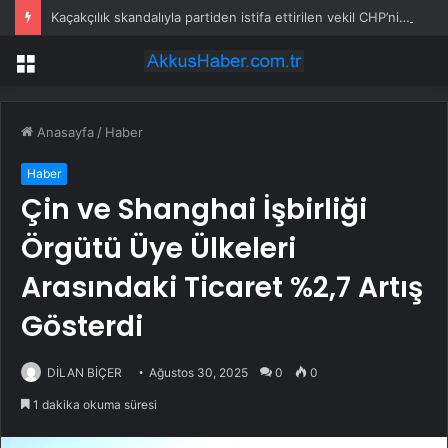
Kaçakçılık skandalıyla partiden istifa ettirilen vekil CHP’nin ilk transferi oldu
Menü
Anasayfa
/
Haber
Haber
Çin ve Shanghai İşbirliği
Örgütü Üye Ülkeleri
Arasındaki Ticaret %2,7 Artış
Gösterdi
DİLAN BİÇER
Ağustos 30, 2025
0
0
1 dakika okuma süresi