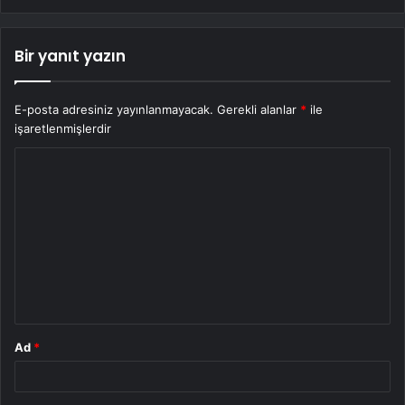
Bir yanıt yazın
E-posta adresiniz yayınlanmayacak.
Gerekli alanlar
*
ile
işaretlenmişlerdir
Y
o
r
u
m
*
Ad
*