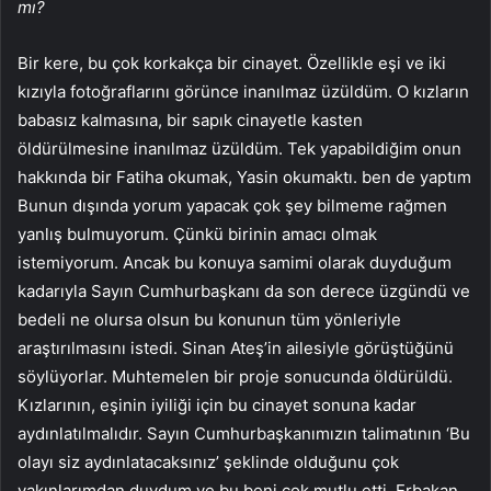
mı?
Bir kere, bu çok korkakça bir cinayet. Özellikle eşi ve iki
kızıyla fotoğraflarını görünce inanılmaz üzüldüm. O kızların
babasız kalmasına, bir sapık cinayetle kasten
öldürülmesine inanılmaz üzüldüm. Tek yapabildiğim onun
hakkında bir Fatiha okumak, Yasin okumaktı. ben de yaptım
Bunun dışında yorum yapacak çok şey bilmeme rağmen
yanlış bulmuyorum. Çünkü birinin amacı olmak
istemiyorum. Ancak bu konuya samimi olarak duyduğum
kadarıyla Sayın Cumhurbaşkanı da son derece üzgündü ve
bedeli ne olursa olsun bu konunun tüm yönleriyle
araştırılmasını istedi. Sinan Ateş’in ailesiyle görüştüğünü
söylüyorlar. Muhtemelen bir proje sonucunda öldürüldü.
Kızlarının, eşinin iyiliği için bu cinayet sonuna kadar
aydınlatılmalıdır. Sayın Cumhurbaşkanımızın talimatının ‘Bu
olayı siz aydınlatacaksınız’ şeklinde olduğunu çok
yakınlarımdan duydum ve bu beni çok mutlu etti. Erbakan