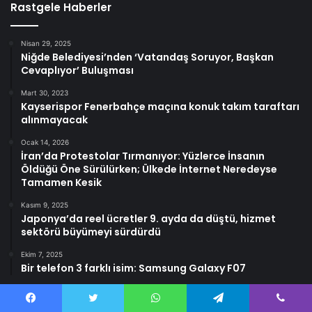
Rastgele Haberler
Nisan 29, 2025
Niğde Belediyesi’nden ‘Vatandaş Soruyor, Başkan
Cevaplıyor’ Buluşması
Mart 30, 2023
Kayserispor Fenerbahçe maçına konuk takım taraftarı
alınmayacak
Ocak 14, 2026
İran’da Protestolar Tırmanıyor: Yüzlerce İnsanın
Öldüğü Öne Sürülürken; Ülkede İnternet Neredeyse
Tamamen Kesik
Kasım 9, 2025
Japonya’da reel ücretler 9. ayda da düştü, hizmet
sektörü büyümeyi sürdürdü
Ekim 7, 2025
Bir telefon 3 farklı isim: Samsung Galaxy F07
Facebook
Twitter
WhatsApp
Telegram
Viber