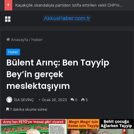
Canik’te Yatırımlar Hız Kesmiyor: 20 Bin Hane Fiber İnternete Kavuşuyor
Menü
Anasayfa
/
Haber
Haber
Bülent Arınç: Ben Tayyip
Bey’in gerçek
meslektaşıyım
İSA SEVİNÇ
Ocak 20, 2023
0
5
7 dakika okuma süresi