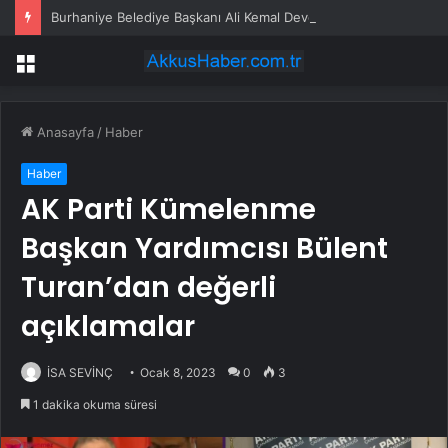
Burhaniye Belediye Başkanı Ali Kemal Deveciler CHP’den istifa etti
Menü
Anasayfa
/
Haber
Haber
AK Parti Kümelenme
Başkan Yardımcısı Bülent
Turan’dan değerli
açıklamalar
İSA SEVİNÇ
Ocak 8, 2023
0
3
1 dakika okuma süresi