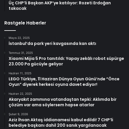
Üç CHP’li Başkan AKP’ye katılıyor: Rozeti Erdoğan
takacak
Rastgele Haberler
Mayıs 22, 2025
İstanbul’da park yeri kavgasında kan aktı
Temmuz 31, 2025
Xiaomi Mijia 5 Pro tanıtıldı: Yapay zekâlı robot süpürge
23.000 Pa gücüyle geliyor
Haziran 11, 2025
LEGO Türkiye, 11 Haziran Dünya Oyun Günü’nde “Önce
Oyun” diyerek herkesi oyuna davet ediyor!
Haziran 22, 2025
Akaryakıt zammına vatandaştan tepki: Aklımda bir
çözüm var ama söylersem hapse atarlar
Şubat 9, 2026
Aziz İhsan Aktaş iddianamesi kabul edildi! 7 CHP’li
belediye başkanı dahil 200 sanık yargılanacak