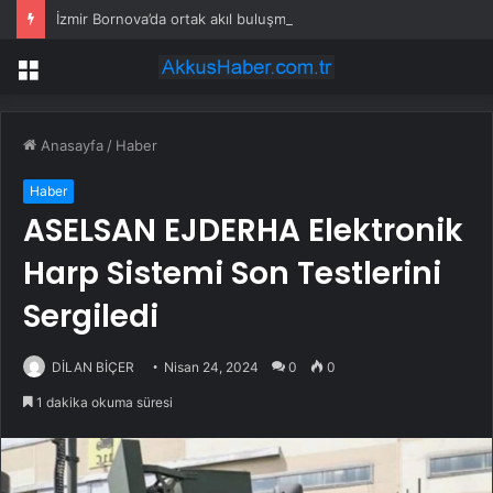
İzmir Bornova’da ortak akıl buluşması
Menü
Anasayfa
/
Haber
Haber
ASELSAN EJDERHA Elektronik
Harp Sistemi Son Testlerini
Sergiledi
DİLAN BİÇER
Nisan 24, 2024
0
0
1 dakika okuma süresi