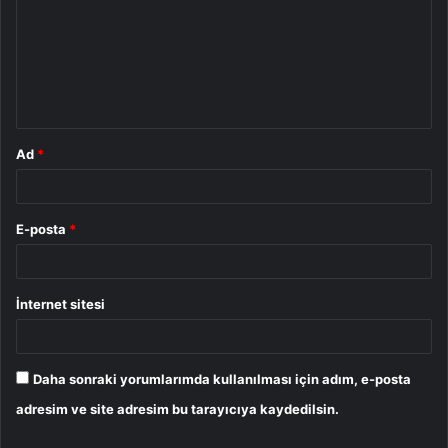
r
u
m
*
Ad
*
E-posta
*
İnternet sitesi
Daha sonraki yorumlarımda kullanılması için adım, e-posta
adresim ve site adresim bu tarayıcıya kaydedilsin.