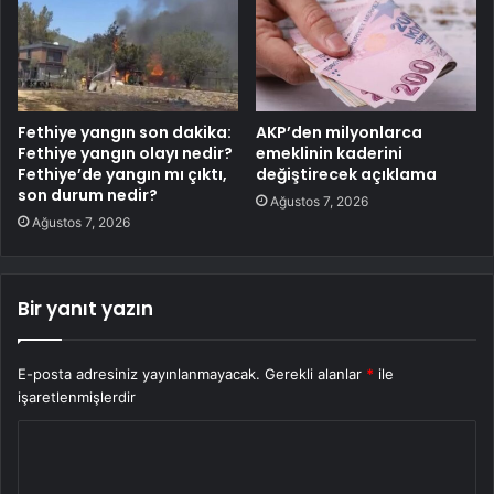
Fethiye yangın son dakika:
AKP’den milyonlarca
Fethiye yangın olayı nedir?
emeklinin kaderini
Fethiye’de yangın mı çıktı,
değiştirecek açıklama
son durum nedir?
Ağustos 7, 2026
Ağustos 7, 2026
Bir yanıt yazın
E-posta adresiniz yayınlanmayacak.
Gerekli alanlar
*
ile
işaretlenmişlerdir
Y
o