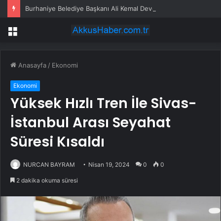
Burhaniye Belediye Başkanı Ali Kemal Deveciler CHP’den istifa etti
Menü
Anasayfa
/
Ekonomi
Ekonomi
Yüksek Hızlı Tren İle Sivas-
İstanbul Arası Seyahat
Süresi Kısaldı
NURCAN BAYRAM
Nisan 19, 2024
0
0
2 dakika okuma süresi