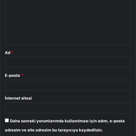
r
u
m
*
Ad
*
E-posta
*
İnternet sitesi
Daha sonraki yorumlarımda kullanılması için adım, e-posta
adresim ve site adresim bu tarayıcıya kaydedilsin.