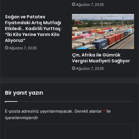
Ağustos 7, 2026
Soğan ve Patates
Fiyatındaki Artış Mutfağı
Etkiledi… Kadirlili Yurttaş:
“İki Kilo Yerine Yarım Kilo
Alıyoruz”
Ağustos 7, 2026
Çin, Afrika ile Gümrük
Vergisi Muafiyeti Sağlıyor
Ağustos 7, 2026
Bir yanıt yazın
E-posta adresiniz yayınlanmayacak.
Gerekli alanlar
*
ile
işaretlenmişlerdir
Y
o