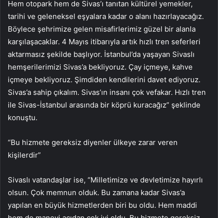
Hem otopark hem de Sivas’ı tanıtan kültürel yemekler,
tarihi ve geleneksel eşyalara kadar o alanı hazırlayacağız.
Böylece şehrimize gelen misafirlerimiz güzel bir alanla
karşılaşacaklar. 4 Mayıs itibarıyla artık hızlı tren seferleri
aktarmasız şekilde başlıyor. İstanbul’da yaşayan Sivaslı
hemşerilerimizi Sivas’a bekliyoruz. Çay içmeye, kahve
içmeye bekliyoruz. Şimdiden kendilerini davet ediyoruz.
Sivas’a sahip çıkalım. Sivas’ın insanı çok vefakar. Hızlı tren
ile Sivas-İstanbul arasında bir köprü kuracağız” şeklinde
konuştu.
“Bu hizmete gereksiz diyenler ülkeye zarar veren
kişilerdir”
Sivaslı vatandaşlar ise, “Milletimize ve devletimize hayırlı
olsun. Çok memnun olduk. Bu zamana kadar Sivas’a
yapılan en büyük hizmetlerden biri bu oldu. Hem maddi
hem de manevi açıdan çok iyi oldu. Bu hizmete gereksiz