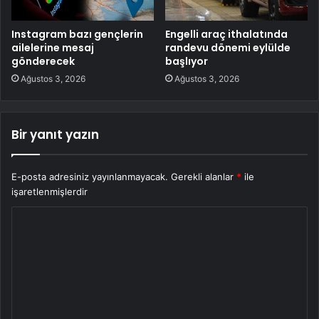
Instagram bazı gençlerin
Engelli araç ithalatında
ailelerine mesaj
randevu dönemi eylülde
gönderecek
başlıyor
Ağustos 3, 2026
Ağustos 3, 2026
Bir yanıt yazın
E-posta adresiniz yayınlanmayacak.
Gerekli alanlar
*
ile
işaretlenmişlerdir
Y
o
r
u
m