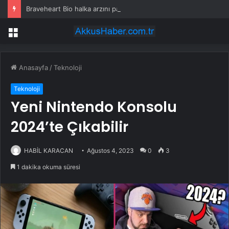
Braveheart Bio halka arzını pazarlama aralığının üstünde fiyatlandırıyor
Menü
Anasayfa
/
Teknoloji
Teknoloji
Yeni Nintendo Konsolu
2024’te Çıkabilir
HABİL KARACAN
Ağustos 4, 2023
0
3
1 dakika okuma süresi