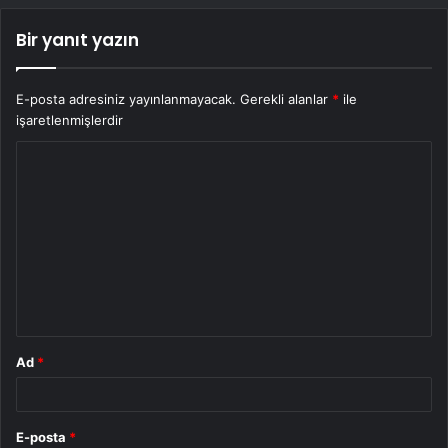
Bir yanıt yazın
E-posta adresiniz yayınlanmayacak.
Gerekli alanlar
*
ile
işaretlenmişlerdir
Y
o
r
u
m
*
Ad
*
E-posta
*