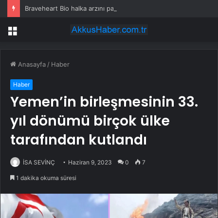
Braveheart Bio halka arzını pazarlama aralığının üstünde fiyatlandırıyor
Menü
Anasayfa
/
Haber
Haber
Yemen’in birleşmesinin 33.
yıl dönümü birçok ülke
tarafından kutlandı
İSA SEVİNÇ
Haziran 9, 2023
0
7
1 dakika okuma süresi