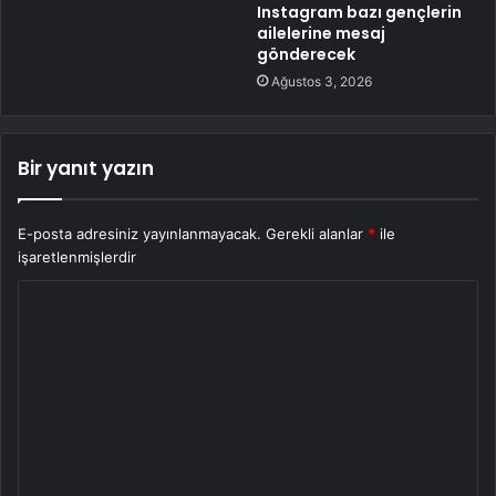
Instagram bazı gençlerin
ailelerine mesaj
gönderecek
Ağustos 3, 2026
Bir yanıt yazın
E-posta adresiniz yayınlanmayacak.
Gerekli alanlar
*
ile
işaretlenmişlerdir
Y
o
r
u
m
*