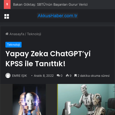
Bakan Göktaş: SBTÜ’nün Başarıları Gurur Verici
Menü
Anasayfa
/
Teknoloji
Teknoloji
Yapay Zeka ChatGPT’yi
KPSS ile Tanıttık!
EMRE IŞIK
Aralık 8, 2022
0
9
2 dakika okuma süresi