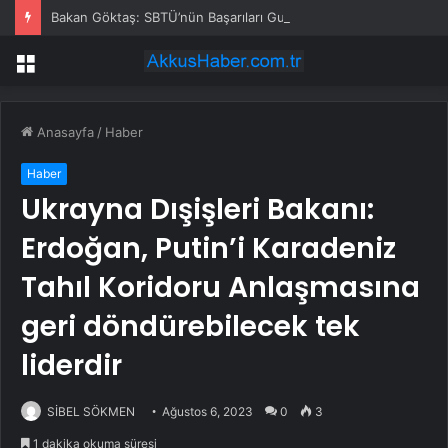
Bakan Göktaş: SBTÜ’nün Başarıları Gurur Verici
Menü
Anasayfa
/
Haber
Haber
Ukrayna Dışişleri Bakanı:
Erdoğan, Putin’i Karadeniz
Tahıl Koridoru Anlaşmasına
geri döndürebilecek tek
liderdir
SİBEL SÖKMEN
Ağustos 6, 2023
0
3
1 dakika okuma süresi