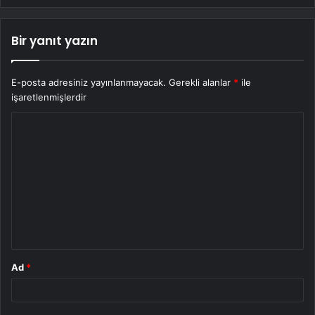
Bir yanıt yazın
E-posta adresiniz yayınlanmayacak.
Gerekli alanlar
*
ile
işaretlenmişlerdir
Y
o
r
u
m
*
Ad
*