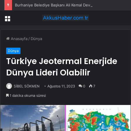
Burhaniye Belediye Başkanı Ali Kemal Deveciler CHP’den istifa etti
Menü
Anasayfa
/
Dünya
Dünya
Türkiye Jeotermal Enerjide
Dünya Lideri Olabilir
SİBEL SÖKMEN
Ağustos 11, 2023
0
7
1 dakika okuma süresi