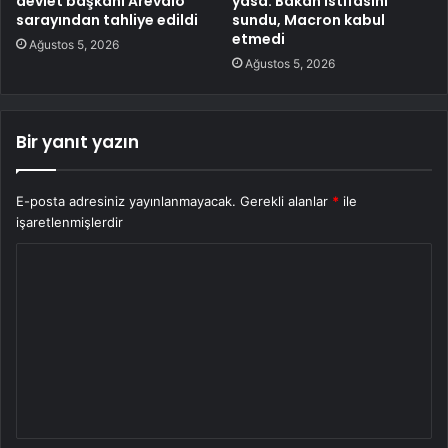
devlet başkanı Arevalo
yasa: Bakan istifasını
sarayından tahliye edildi
sundu, Macron kabul
etmedi
Ağustos 5, 2026
Ağustos 5, 2026
Bir yanıt yazın
E-posta adresiniz yayınlanmayacak.
Gerekli alanlar
*
ile
işaretlenmişlerdir
Y
o
r
u
m
*