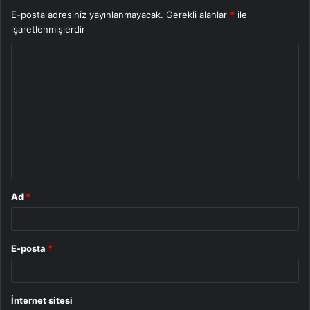
E-posta adresiniz yayınlanmayacak.
Gerekli alanlar
*
ile
işaretlenmişlerdir
Y
o
r
u
m
*
Ad
*
E-posta
*
İnternet sitesi