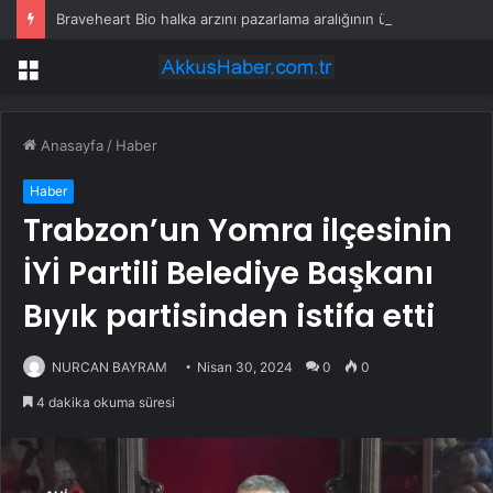
Braveheart Bio halka arzını pazarlama aralığının üstünde fiyatlandırıyor
Menü
Anasayfa
/
Haber
Haber
Trabzon’un Yomra ilçesinin
İYİ Partili Belediye Başkanı
Bıyık partisinden istifa etti
NURCAN BAYRAM
Nisan 30, 2024
0
0
4 dakika okuma süresi