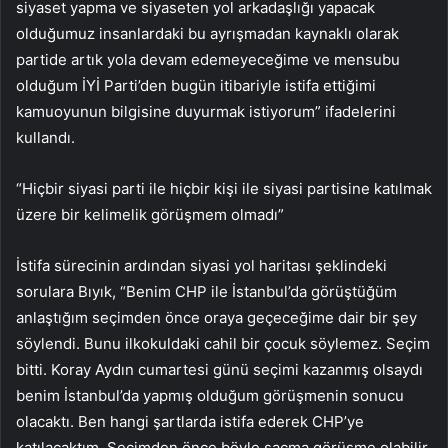
siyaset yapma ve siyaseten yol arkadaşlığı yapacak
olduğumuz insanlardaki bu ayrışmadan kaynaklı olarak
partide artık yola devam edemeyeceğime ve mensubu
olduğum İYİ Parti’den bugün itibariyle istifa ettiğimi
kamuoyunun bilgisine duyurmak istiyorum” ifadelerini
kullandı.
“Hiçbir siyasi parti ile hiçbir kişi ile siyasi partisine katılmak
üzere bir kelimelik görüşmem olmadı”
İstifa sürecinin ardından siyasi yol haritası şeklindeki
sorulara Bıyık, “Benim CHP ile İstanbul’da görüştüğüm
anlaştığım seçimden önce oraya geçeceğime dair bir şey
söylendi. Bunu ilkokuldaki cahil bir çocuk söylemez. Seçim
bitti. Koray Aydın cumartesi günü seçimi kazanmış olsaydı
benim İstanbul’da yapmış olduğum görüşmenin sonucu
olacaktı. Ben hangi şartlarda istifa ederek CHP’ye
katılacaktım. Seçimden önce böyle saçma görüşme olabilir