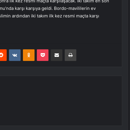
nra ilk kez resmi maçta karşılaşacak. İki takım en son
u’nda karşı karşıya geldi. Bordo-mavililerin ev
limin ardından iki takım ilk kez resmi maçta karşı
erest
Reddit
VKontakte
Odnoklassniki
Pocket
E-Posta ile paylaş
Yazdır