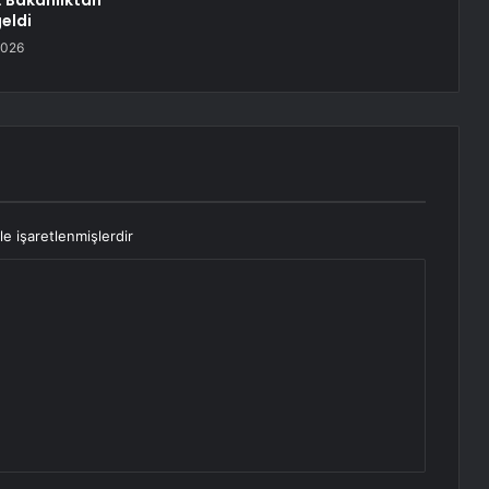
 Bakanlıktan
eldi
2026
le işaretlenmişlerdir