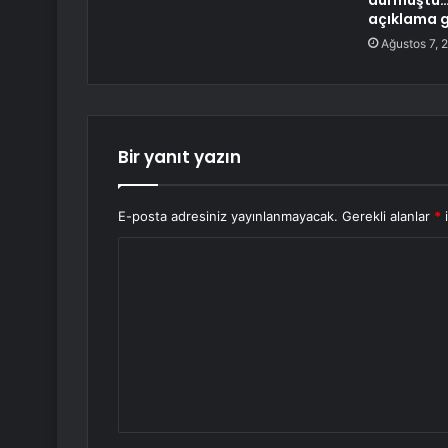
durmuştu…
açıklama g
Ağustos 7, 
Bir yanıt yazın
E-posta adresiniz yayınlanmayacak.
Gerekli alanlar
*
i
Y
o
r
u
m
*