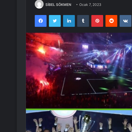
SİBEL SÖKMEN
Ocak 7, 2023
Facebook
Twitter
LinkedIn
Tumblr
Pinterest
Reddit