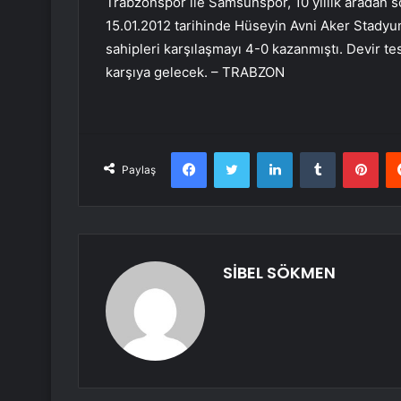
Trabzonspor ile Samsunspor, 10 yıllık aradan so
15.01.2012 tarihinde Hüseyin Avni Aker Stadyum
sahipleri karşılaşmayı 4-0 kazanmıştı. Devir tes
karşıya gelecek. – TRABZON
Facebook
Twitter
LinkedIn
Tumblr
Pint
Paylaş
SİBEL SÖKMEN