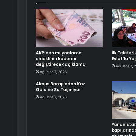
AKP’den milyonlarca
İlk Telefer
emeklinin kaderini
Evlat’la Ya
değiştirecek açıklama
Ağustos 7, 
Ağustos 7, 2026
Almus Barajı’ndan Kaz
Gölü’ne Su Taşınıyor
Ağustos 7, 2026
Yunanistan’
kapılarında