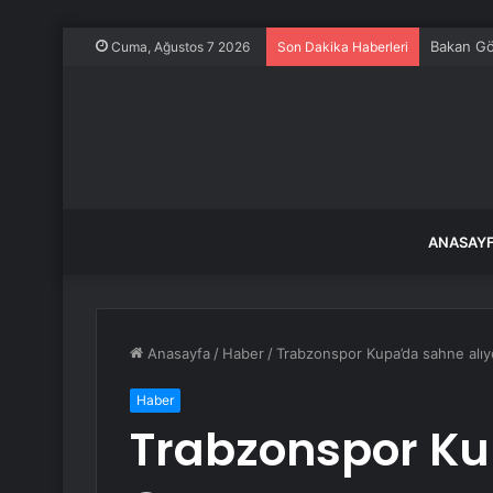
Bakan Gök
Cuma, Ağustos 7 2026
Son Dakika Haberleri
ANASAY
Anasayfa
/
Haber
/
Trabzonspor Kupa’da sahne alıy
Haber
Trabzonspor Ku