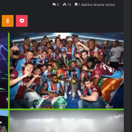
0
10
1 dakika okuma süresi
VKontakte
Odnoklassniki
Pocket