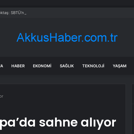
taş: SBTÜ’nün Başarıları Gurur Verici
FA
HABER
EKONOMI
SAĞLIK
TEKNOLOJI
YAŞAM
or
pa’da sahne alıyor