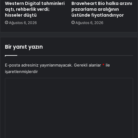
Western Digital tahminleri
Braveheart Bio halka arzını
aştı, rehberlik verdi;
pazarlama aralığının
hisseler düştü
üstünde fiyatlandırıyor
Ağustos 6, 2026
Ağustos 6, 2026
Bir yanıt yazın
E-posta adresiniz yayınlanmayacak.
Gerekli alanlar
*
ile
işaretlenmişlerdir
Y
o
r
u
m
*