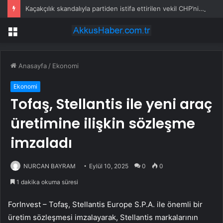
Kaçakçılık skandalıyla partiden istifa ettirilen vekil CHP’nin ilk transferi oldu
Menü
Anasayfa
/
Ekonomi
Ekonomi
Tofaş, Stellantis ile yeni araç
üretimine ilişkin sözleşme
imzaladı
NURCAN BAYRAM
Eylül 10, 2025
0
0
1 dakika okuma süresi
ForInvest –
Tofaş
, Stellantis Europe S.P.A. ile önemli bir
üretim sözleşmesi imzalayarak, Stellantis markalarının