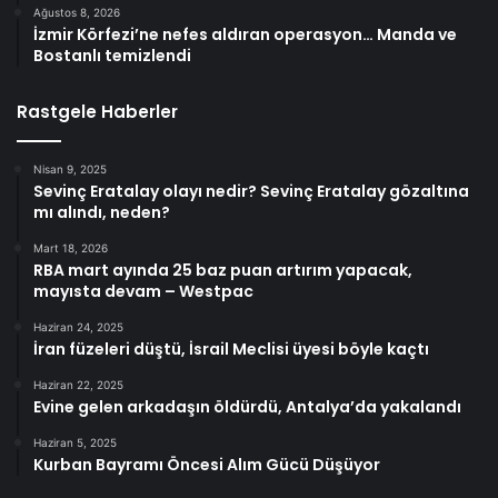
Ağustos 8, 2026
İzmir Körfezi’ne nefes aldıran operasyon… Manda ve
Bostanlı temizlendi
Rastgele Haberler
Nisan 9, 2025
Sevinç Eratalay olayı nedir? Sevinç Eratalay gözaltına
mı alındı, neden?
Mart 18, 2026
RBA mart ayında 25 baz puan artırım yapacak,
mayısta devam – Westpac
Haziran 24, 2025
İran füzeleri düştü, İsrail Meclisi üyesi böyle kaçtı
Haziran 22, 2025
Evine gelen arkadaşın öldürdü, Antalya’da yakalandı
Haziran 5, 2025
Kurban Bayramı Öncesi Alım Gücü Düşüyor