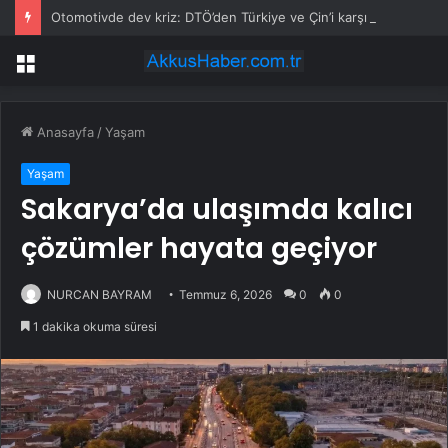
Otomotivde dev kriz: DTÖ’den Türkiye ve Çin’i karşı karşıya getiren otomobil kararı
Menü
Anasayfa
/
Yaşam
Yaşam
Sakarya’da ulaşımda kalıcı
çözümler hayata geçiyor
NURCAN BAYRAM
Temmuz 6, 2026
0
0
1 dakika okuma süresi