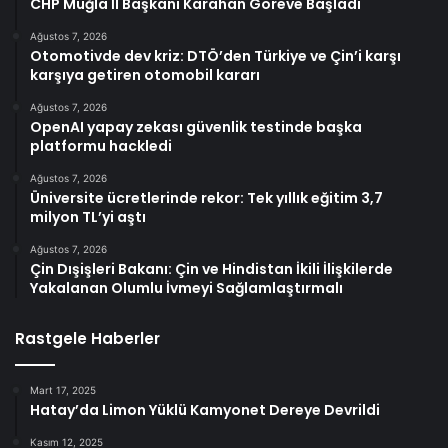
CHP Muğla İl Başkanı Karahan Göreve Başladı
Ağustos 7, 2026
Otomotivde dev kriz: DTÖ’den Türkiye ve Çin’i karşı
karşıya getiren otomobil kararı
Ağustos 7, 2026
OpenAI yapay zekası güvenlik testinde başka
platformu hackledi
Ağustos 7, 2026
Üniversite ücretlerinde rekor: Tek yıllık eğitim 3,7
milyon TL’yi aştı
Ağustos 7, 2026
Çin Dışişleri Bakanı: Çin ve Hindistan İkili İlişkilerde
Yakalanan Olumlu İvmeyi Sağlamlaştırmalı
Rastgele Haberler
Mart 17, 2025
Hatay’da Limon Yüklü Kamyonet Dereye Devrildi
Kasım 12, 2025