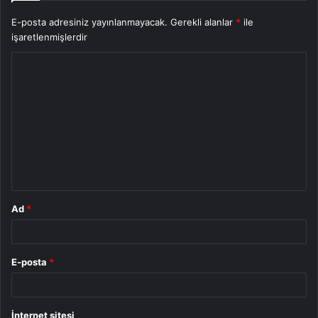
E-posta adresiniz yayınlanmayacak.
Gerekli alanlar
*
ile
işaretlenmişlerdir
Y
o
r
u
m
*
Ad
*
E-posta
*
İnternet sitesi