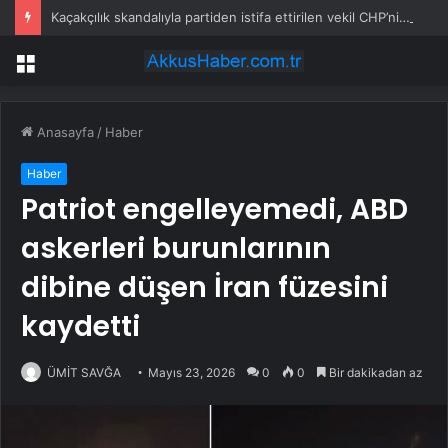
Kaçakçılık skandalıyla partiden istifa ettirilen vekil CHP’nin ilk transferi oldu
Menü
Anasayfa
/
Haber
Haber
Patriot engelleyemedi, ABD
askerleri burunlarının
dibine düşen İran füzesini
kaydetti
ÜMİT SAVĞA
Mayıs 23, 2026
0
0
Bir dakikadan az