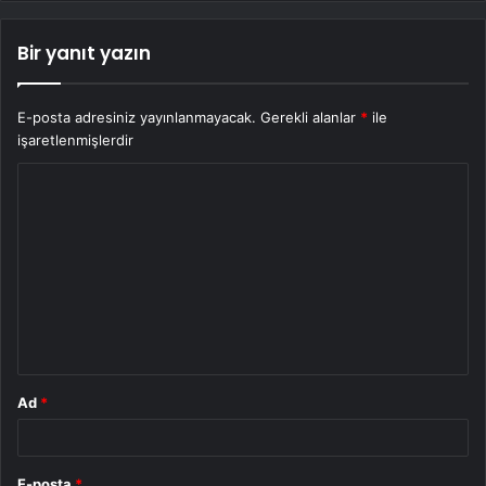
Bir yanıt yazın
E-posta adresiniz yayınlanmayacak.
Gerekli alanlar
*
ile
işaretlenmişlerdir
Y
o
r
u
m
*
Ad
*
E-posta
*