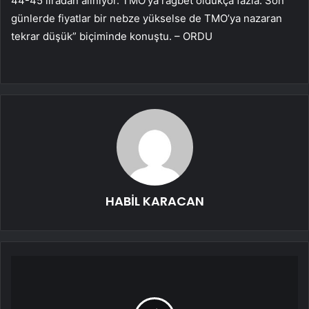
44-45 liradan alınıyor. TMO’ya rağbet oldukça fazla. Son
günlerde fiyatlar bir nebze yükselse de TMO’ya nazaran
tekrar düşük” biçiminde konuştu. – ORDU
HABİL KARACAN