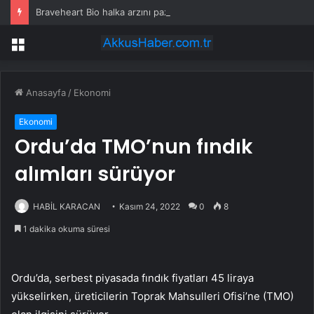
Braveheart Bio halka arzını pazarlama aralığının üstünde fiyatlandırıyor
Menü
Anasayfa
/
Ekonomi
Ekonomi
Ordu’da TMO’nun fındık
alımları sürüyor
HABİL KARACAN
Kasım 24, 2022
0
8
1 dakika okuma süresi
Ordu’da, serbest piyasada fındık fiyatları 45 liraya
yükselirken, üreticilerin Toprak Mahsulleri Ofisi’ne (TMO)