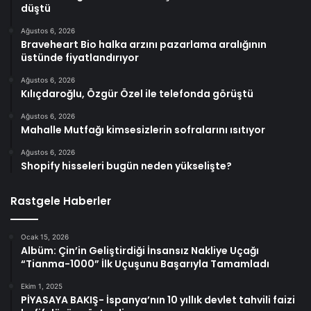
düştü
Ağustos 6, 2026
Braveheart Bio halka arzını pazarlama aralığının
üstünde fiyatlandırıyor
Ağustos 6, 2026
Kılıçdaroğlu, Özgür Özel ile telefonda görüştü
Ağustos 6, 2026
Mahalle Mutfağı kimsesizlerin sofralarını ısıtıyor
Ağustos 6, 2026
Shopify hisseleri bugün neden yükselişte?
Rastgele Haberler
Ocak 15, 2026
Albüm: Çin’in Geliştirdiği İnsansız Nakliye Uçağı
“Tianma-1000” İlk Uçuşunu Başarıyla Tamamladı
Ekim 1, 2025
PİYASAYA BAKIŞ- İspanya’nın 10 yıllık devlet tahvili faizi