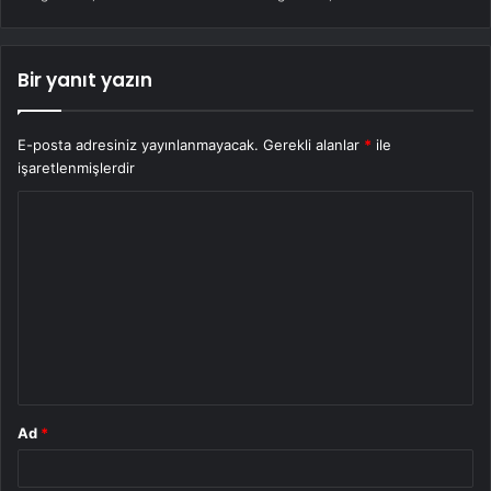
Bir yanıt yazın
E-posta adresiniz yayınlanmayacak.
Gerekli alanlar
*
ile
işaretlenmişlerdir
Y
o
r
u
m
*
Ad
*