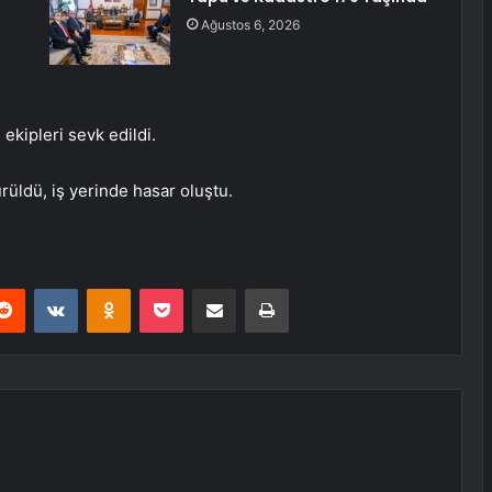
Ağustos 6, 2026
 ekipleri sevk edildi.
rüldü, iş yerinde hasar oluştu.
erest
Reddit
VKontakte
Odnoklassniki
Pocket
E-Posta ile paylaş
Yazdır