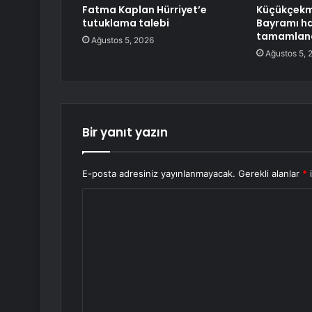
Fatma Kaplan Hürriyet’e
Küçükçekm
tutuklama talebi
Bayramı haz
tamamlan
Ağustos 5, 2026
Ağustos 5, 
Bir yanıt yazın
E-posta adresiniz yayınlanmayacak.
Gerekli alanlar
*
i
Y
o
r
u
m
*