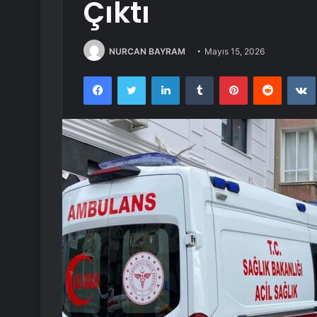
Çıktı
NURCAN BAYRAM
Mayıs 15, 2026
Facebook
Twitter
LinkedIn
Tumblr
Pinterest
Reddit