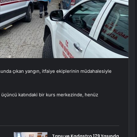
ursunda çıkan yangın, itfaiye ekiplerinin müdahalesiyle
n üçüncü katındaki bir kurs merkezinde, henüz
Tapu ve Kadastro 179 Yaşında