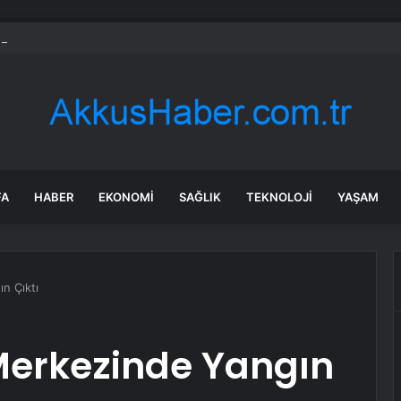
heart Bio halka arzını pazarlama aralığının üstünde fiyatlandırıyor
FA
HABER
EKONOMI
SAĞLIK
TEKNOLOJI
YAŞAM
n Çıktı
 Merkezinde Yangın