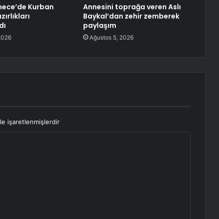
ece’de Kurban
Annesini toprağa veren Aslı
ırlıkları
Baykal’dan zehir zemberek
dı
paylaşım
2026
Ağustos 5, 2026
le işaretlenmişlerdir