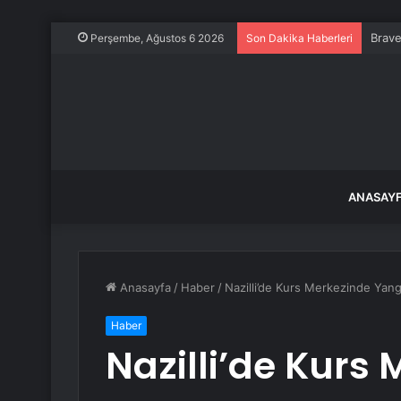
Brave
Perşembe, Ağustos 6 2026
Son Dakika Haberleri
ANASAY
Anasayfa
/
Haber
/
Nazilli’de Kurs Merkezinde Yangı
Haber
Nazilli’de Kurs