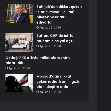
Bahçeli’den dikkat çeken
‘Kıbrıs’ mesajı: Zulmü
bilerek hasır altı
ediyorlar
Ağustos 5, 2026
Butlan, CHP’de istifa
tsunamisine yol açtı
Ağustos 5, 2026
Özdağ: PKK affıyla millet olarak yine
aldatıldık
Ağustos 5, 2026
Mossad’dan dikkat
çeken iddia: İran’ın gizli
planı deşifre oldu
Ağustos 5, 2026