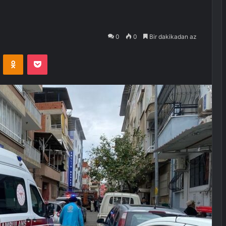
0
0
Bir dakikadan az
VKontakte
Odnoklassniki
Pocket