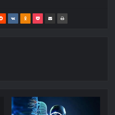
erest
Reddit
VKontakte
Odnoklassniki
Pocket
E-Posta ile paylaş
Yazdır