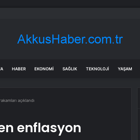
 Bornova’da ortak akıl buluşması
FA
HABER
EKONOMI
SAĞLIK
TEKNOLOJI
YAŞAM
akamları açıklandı
en enflasyon