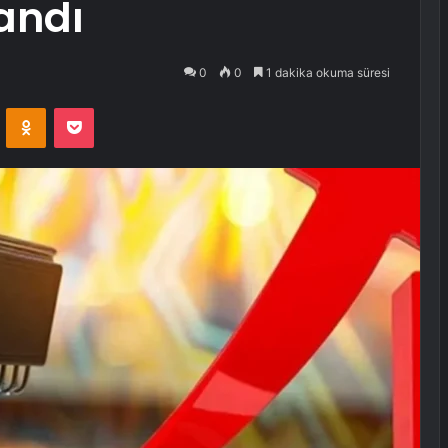
andı
0
0
1 dakika okuma süresi
VKontakte
Odnoklassniki
Pocket