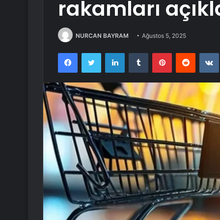
rakamları açıkl
NURCAN BAYRAM
Ağustos 5, 2025
Facebook
Twitter
LinkedIn
Tumblr
Pinterest
Reddit