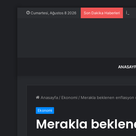
İzmir
Cumartesi, Ağustos 8 2026
Son Dakika Haberleri
ANASAY
Anasayfa
/
Ekonomi
/
Merakla beklenen enflasyon r
Ekonomi
Merakla beklen