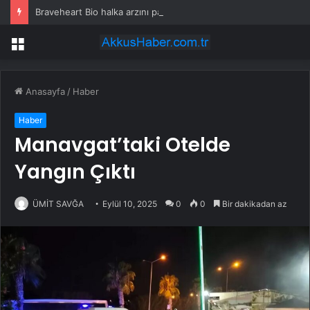
Braveheart Bio halka arzını pazarlama aralığının üstünde fiyatlandırıyor
Menü
Anasayfa
/
Haber
Haber
Manavgat’taki Otelde
Yangın Çıktı
ÜMİT SAVĞA
Eylül 10, 2025
0
0
Bir dakikadan az