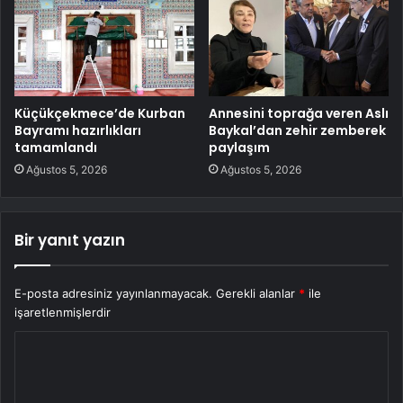
Küçükçekmece’de Kurban
Annesini toprağa veren Aslı
Bayramı hazırlıkları
Baykal’dan zehir zemberek
tamamlandı
paylaşım
Ağustos 5, 2026
Ağustos 5, 2026
Bir yanıt yazın
E-posta adresiniz yayınlanmayacak.
Gerekli alanlar
*
ile
işaretlenmişlerdir
Y
o
r