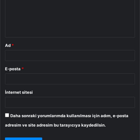
u
m
*
Ad
*
E-posta
*
İnternet sitesi
Daha sonraki yorumlarımda kullanılması için adım, e-posta
adresim ve site adresim bu tarayıcıya kaydedilsin.