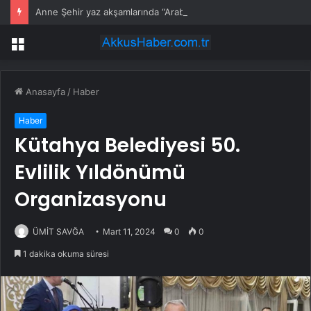
Anne Şehir yaz akşamlarında “Arabesk” rüzgârı esti
Menü
Anasayfa
/
Haber
Haber
Kütahya Belediyesi 50.
Evlilik Yıldönümü
Organizasyonu
ÜMİT SAVĞA
Mart 11, 2024
0
0
1 dakika okuma süresi