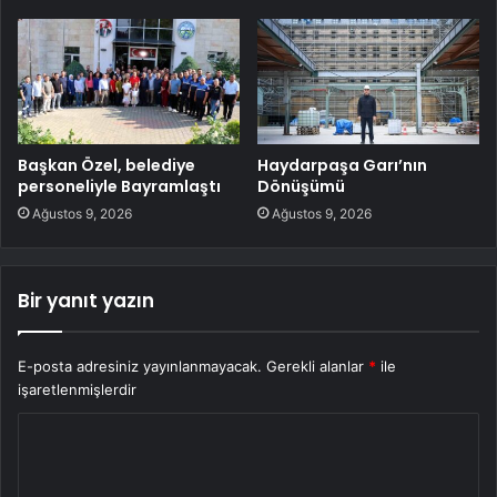
Başkan Özel, belediye
Haydarpaşa Garı’nın
personeliyle Bayramlaştı
Dönüşümü
Ağustos 9, 2026
Ağustos 9, 2026
Bir yanıt yazın
E-posta adresiniz yayınlanmayacak.
Gerekli alanlar
*
ile
işaretlenmişlerdir
Y
o
r