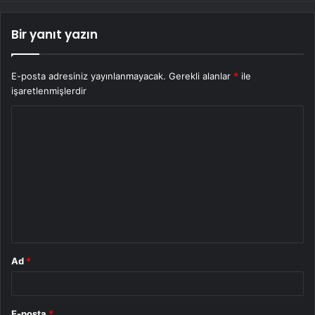
Bir yanıt yazın
E-posta adresiniz yayınlanmayacak.
Gerekli alanlar
*
ile
işaretlenmişlerdir
Y
o
r
u
m
*
Ad
*
E-posta
*