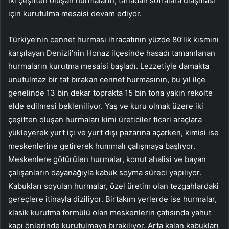
iki çeşitten oluşan hurmaların, tarladan sofralara ulaşması
için kurutulma mesaisi devam ediyor.
Türkiye’nin cennet hurması ihracatının yüzde 80’lik kısmını
karşılayan Denizli’nin Honaz ilçesinde hasadı tamamlanan
hurmaların kurutma mesaisi başladı. Lezzetiyle damakta
unutulmaz bir tat bırakan cennet hurmasının, bu yıl ilçe
genelinde 13 bin dekar toprakta 15 bin tona yakın rekolte
elde edilmesi bekleniliyor. Yaş ve kuru olmak üzere iki
çeşitten oluşan hurmaları kimi üreticiler ticari araçlara
yükleyerek yurt içi ve yurt dışı pazarına açarken, kimisi ise
meskenlerine getirerek hummalı çalışmaya başlıyor.
Meskenlere götürülen hurmalar, konut ahalisi ve bayan
çalışanların dayanağıyla kabuk soyma süreci yapılıyor.
Kabukları soyulan hurmalar, özel üretim olan tezgahlardaki
gereçlere itinayla diziliyor. Birtakım yerlerde ise hurmalar,
klasik kurutma formülü olan meskenlerin çatısında yahut
kapı önlerinde kurutulmaya bırakılıyor. Arta kalan kabukları