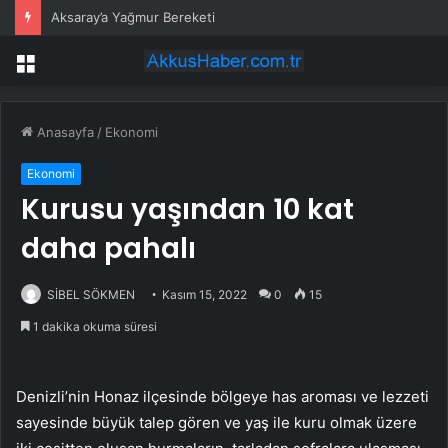
Aksaray’a Yağmur Bereketi
Menü
Anasayfa
/
Ekonomi
Ekonomi
Kurusu yaşından 10 kat
daha pahalı
SİBEL SÖKMEN
Kasım 15, 2022
0
15
1 dakika okuma süresi
Denizli’nin Honaz ilçesinde bölgeye has aroması ve lezzeti
sayesinde büyük talep gören ve yaş ile kuru olmak üzere