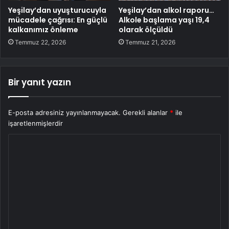
Yeşilay’dan uyuşturucuyla
Yeşilay’dan alkol raporu…
mücadele çağrısı: En güçlü
Alkole başlama yaşı 19,4
kalkanımız önleme
olarak ölçüldü
Temmuz 22, 2026
Temmuz 21, 2026
Bir yanıt yazın
E-posta adresiniz yayınlanmayacak.
Gerekli alanlar
*
ile
işaretlenmişlerdir
Y
o
r
u
m
*