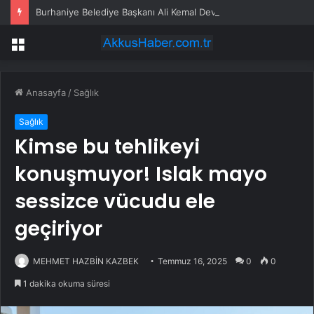
Burhaniye Belediye Başkanı Ali Kemal Deveciler CHP’den istifa etti
Menü
Anasayfa
/
Sağlık
Sağlık
Kimse bu tehlikeyi
konuşmuyor! Islak mayo
sessizce vücudu ele
geçiriyor
MEHMET HAZBİN KAZBEK
Temmuz 16, 2025
0
0
1 dakika okuma süresi