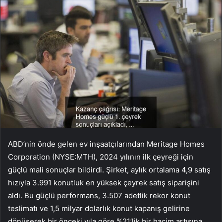
ABD’nin önde gelen ev inşaatçılarından Meritage Homes
Corporation (NYSE:MTH), 2024 yılının ilk çeyreği için
güçlü mali sonuçlar bildirdi. Şirket, aylık ortalama 4,9 satış
hızıyla 3.991 konutluk en yüksek çeyrek satış siparişini
aldı. Bu güçlü performans, 3.507 adetlik rekor konut
teslimatı ve 1,5 milyar dolarlık konut kapanış gelirine
dönüşerek bir önceki yıla göre %21’lik bir hacim artışına