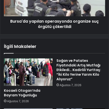
Bursa'da yapılan operasyonda organize suç
örgütü çökertildi
İlgili Makaleler
Soğan ve Patates
Fiyatındaki Artış Mutfağı
Etkiledi… Kadirlili Yurttaş:
“İki Kilo Yerine Yarım Kilo
Alıyoruz”
Ağustos 7, 2026
Kocaeli Otogarı’nda
Bayram Yoğunluğu
Ağustos 7, 2026