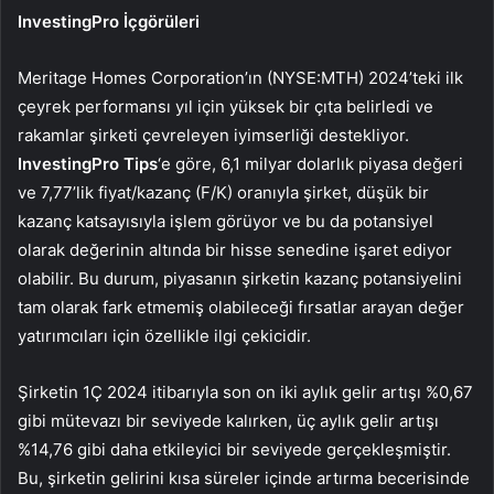
InvestingPro İçgörüleri
Meritage Homes Corporation’ın (NYSE:MTH) 2024’teki ilk
çeyrek performansı yıl için yüksek bir çıta belirledi ve
rakamlar şirketi çevreleyen iyimserliği destekliyor.
InvestingPro Tips
‘e göre, 6,1 milyar dolarlık piyasa değeri
ve 7,77’lik fiyat/kazanç (F/K) oranıyla şirket, düşük bir
kazanç katsayısıyla işlem görüyor ve bu da potansiyel
olarak değerinin altında bir hisse senedine işaret ediyor
olabilir. Bu durum, piyasanın şirketin kazanç potansiyelini
tam olarak fark etmemiş olabileceği fırsatlar arayan değer
yatırımcıları için özellikle ilgi çekicidir.
Şirketin 1Ç 2024 itibarıyla son on iki aylık gelir artışı %0,67
gibi mütevazı bir seviyede kalırken, üç aylık gelir artışı
%14,76 gibi daha etkileyici bir seviyede gerçekleşmiştir.
Bu, şirketin gelirini kısa süreler içinde artırma becerisinde