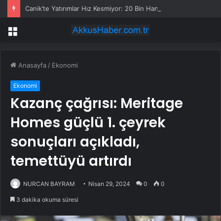
Canik’te Yatırımlar Hız Kesmiyor: 20 Bin Hane Fiber İnternete Kavuşuyor
Menü
Anasayfa
/
Ekonomi
Ekonomi
Kazanç çağrısı: Meritage
Homes güçlü 1. çeyrek
sonuçları açıkladı,
temettüyü artırdı
NURCAN BAYRAM
Nisan 29, 2024
0
0
3 dakika okuma süresi