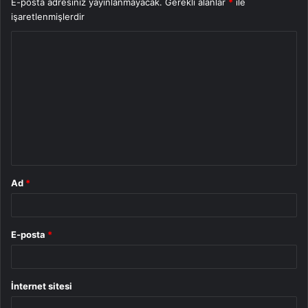
E-posta adresiniz yayınlanmayacak.
Gerekli alanlar
*
ile
işaretlenmişlerdir
Y
o
r
u
m
*
Ad
*
E-posta
*
İnternet sitesi