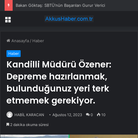
Bakan Göktaş: SBTÜ’nün Başarıları Gurur Verici
Menü
Anasayfa
/
Haber
Haber
Kandilli Müdürü Özener:
Depreme hazırlanmak,
bulunduğunuz yeri terk
etmemek gerekiyor.
HABİL KARACAN
Ağustos 12, 2023
0
10
2 dakika okuma süresi