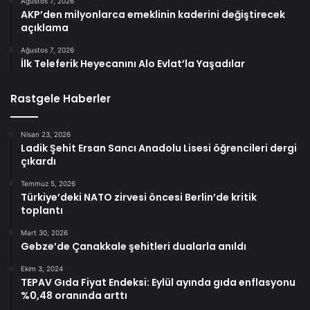
Ağustos 7, 2026
AKP’den milyonlarca emeklinin kaderini değiştirecek
açıklama
Ağustos 7, 2026
İlk Teleferik Heyecanını Alo Evlat’la Yaşadılar
Rastgele Haberler
Nisan 23, 2026
Ladik Şehit Ersan Sancı Anadolu Lisesi öğrencileri dergi
çıkardı
Temmuz 5, 2026
Türkiye’deki NATO zirvesi öncesi Berlin’de kritik
toplantı
Mart 30, 2026
Gebze’de Çanakkale şehitleri dualarla anıldı
Ekim 3, 2024
TEPAV Gıda Fiyat Endeksi: Eylül ayında gıda enflasyonu
%0,48 oranında arttı