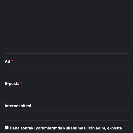
Y
o
r
u
m
*
Ad
*
E-posta
*
İnternet sitesi
Daha sonraki yorumlarımda kullanılması için adım, e-posta