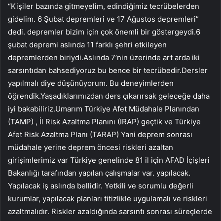
“Kişiler bazında gitmeyelim, edindiğimiz tecrübelerden
gidelim. 6 Şubat depremleri ve 17 Ağustos depremleri”
dedi. depremler bizim için çok önemli bir göstergeydi.6
şubat depremi aslında 11 farklı şehri etkileyen
depremlerden biriydi.Aslında 7’nin üzerinde art arda iki
sarsıntıdan bahsediyoruz bu bence bir tecrübedir.Dersler
yapılmalı diye düşünüyorum. Bu deneyimlerden
öğrendik.Yaşadıklarımızdan ders çıkarırsak geleceğe daha
iyi bakabiliriz.Umarım Türkiye Afet Müdahale Planından
(TAMP) , İl Risk Azaltma Planını (IRAP) geçtik ve Türkiye
Afet Risk Azaltma Planı (TARAP) Yani deprem sonrası
müdahale yerine deprem öncesi riskleri azaltan
girişimlerimiz var Türkiye genelinde 81 il için AFAD İçişleri
Bakanlığı tarafından yapılan çalışmalar var. yapılacak.
Yapılacak iş aslında bellidir. Yetkili ve sorumlu değerli
kurumlar, yapılacak planları titizlikle uygulamalı ve riskleri
azaltmalıdır. Riskler azaldığında sarsıntı sonrası süreçlerde