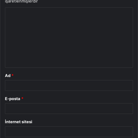
işaretlenmişlerdir
Y
o
r
u
m
*
Ad
*
E-posta
*
İnternet sitesi