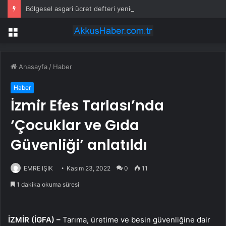
Bölgesel asgari ücret defteri yeniden açıldı
Menü
Anasayfa
/
Haber
Haber
İzmir Efes Tarlası’nda
‘Çocuklar ve Gıda
Güvenliği’ anlatıldı
EMRE IŞIK
Kasım 23, 2022
0
11
1 dakika okuma süresi
İZMİR (İGFA) –
Tarıma, üretime ve besin güvenliğine dair